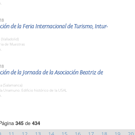
h.
18
ión de la Feria Internacional de Turismo, Intur-
 (Valladolid)
ria de Muestras
h.
18
ión de la Jornada de la Asociación Beatriz de
a (Salamanca)
la Unamuno. Edificio histórico de la USAL
h.
Página
345
de
434
0
11
12
13
14
15
16
17
18
19
20