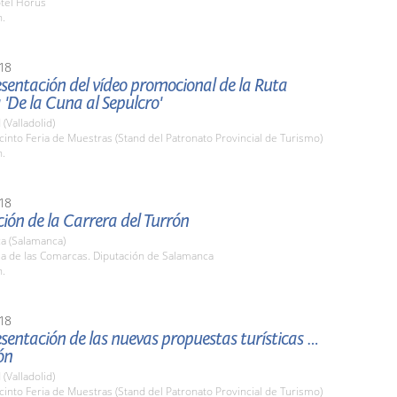
otel Horus
h.
18
esentación del vídeo promocional de la Ruta
 'De la Cuna al Sepulcro'
 (Valladolid)
cinto Feria de Muestras (Stand del Patronato Provincial de Turismo)
h.
18
ión de la Carrera del Turrón
a (Salamanca)
la de las Comarcas. Diputación de Salamanca
h.
18
esentación de las nuevas propuestas turísticas de
ón
 (Valladolid)
cinto Feria de Muestras (Stand del Patronato Provincial de Turismo)