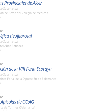
s Provinciales de Alcer
a (Salamanca)
lón de Actos del Colegio de Médicos
h.
18
fica de Afibrosal
a (Salamanca)
otel Abba Fonseca
h.
18
ión de la VIII Feria Ecoraya
a (Salamanca)
cinto Ferial de la Diputación de Salamanca
h.
18
 Apícolas de COAG
rta de Tormes (Salamanca)