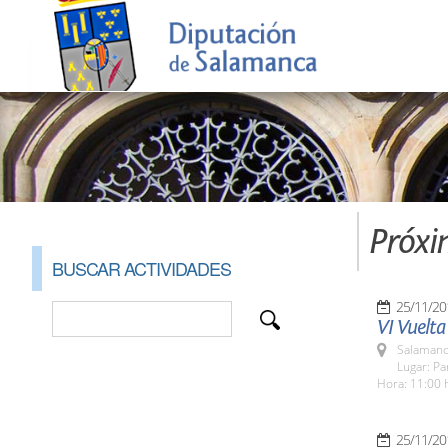
Próxi
BUSCAR ACTIVIDADES
25/11/20
VI Vuelta
Salamanc
Lugar: Pa
Hora: 11:00 
25/11/20