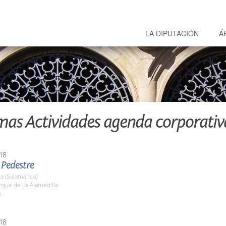
LA DIPUTACIÓN
Á
mas Actividades agenda corporativ
18
 Pedestre
a (Salamanca)
rque de La Alamedilla
h.
18