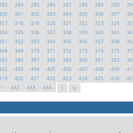
283
284
285
286
287
288
289
290
29
300
301
302
303
304
305
306
307
30
317
318
319
320
321
322
323
324
32
334
335
336
337
338
339
340
341
34
351
352
353
354
355
356
357
358
35
368
369
370
371
372
373
374
375
37
385
386
387
388
389
390
391
392
39
402
403
404
405
406
407
408
409
41
419
420
421
422
423
424
425
426
42
31
432
433
434
>
>>