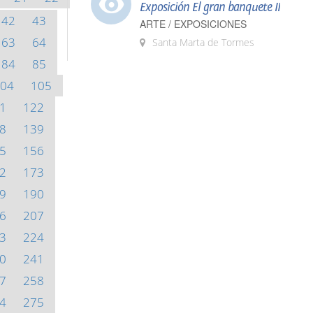
Exposición El gran banquete II
42
43
ARTE / EXPOSICIONES
63
64
Santa Marta de Tormes
84
85
04
105
1
122
8
139
5
156
2
173
9
190
6
207
3
224
0
241
7
258
4
275