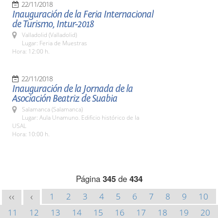
22/11/2018
Inauguración de la Feria Internacional
de Turismo, Intur-2018
Valladolid (Valladolid)
Lugar: Feria de Muestras
Hora: 12:00 h.
22/11/2018
Inauguración de la Jornada de la
Asociación Beatriz de Suabia
Salamanca (Salamanca)
Lugar: Aula Unamuno. Edificio histórico de la
USAL
Hora: 10:00 h.
Página
345
de
434
1
2
3
4
5
6
7
8
9
10
<<
<
11
12
13
14
15
16
17
18
19
20