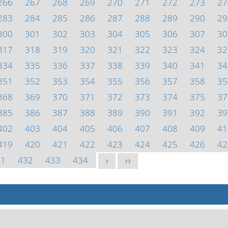
266
267
268
269
270
271
272
273
27
283
284
285
286
287
288
289
290
29
300
301
302
303
304
305
306
307
30
317
318
319
320
321
322
323
324
32
334
335
336
337
338
339
340
341
34
351
352
353
354
355
356
357
358
35
368
369
370
371
372
373
374
375
37
385
386
387
388
389
390
391
392
39
402
403
404
405
406
407
408
409
41
419
420
421
422
423
424
425
426
42
31
432
433
434
>
>>