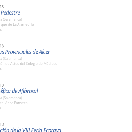
18
 Pedestre
a (Salamanca)
rque de La Alamedilla
h.
18
s Provinciales de Alcer
a (Salamanca)
lón de Actos del Colegio de Médicos
h.
18
fica de Afibrosal
a (Salamanca)
otel Abba Fonseca
h.
18
ión de la VIII Feria Ecoraya