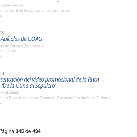
a (Salamanca)
cinto Ferial de la Diputación de Salamanca
h.
18
 Apícolas de COAG
rta de Tormes (Salamanca)
otel Horus
h.
18
esentación del vídeo promocional de la Ruta
 'De la Cuna al Sepulcro'
 (Valladolid)
cinto Feria de Muestras (Stand del Patronato Provincial de Turismo)
h.
Página
345
de
434