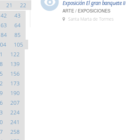
Exposición El gran banquete II
21
22
ARTE / EXPOSICIONES
42
43
Santa Marta de Tormes
63
64
84
85
04
105
1
122
8
139
5
156
2
173
9
190
6
207
3
224
0
241
7
258