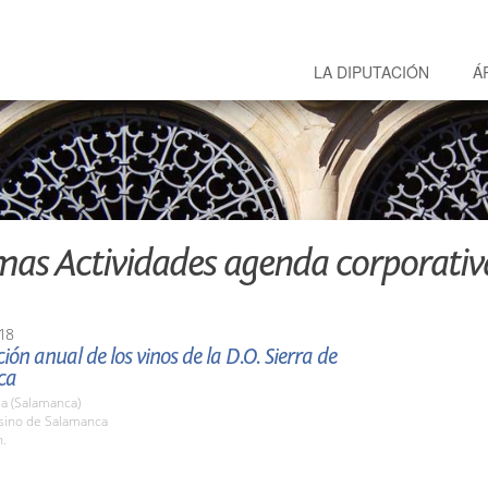
LA DIPUTACIÓN
Á
mas Actividades agenda corporativ
18
ión anual de los vinos de la D.O. Sierra de
ca
a (Salamanca)
asino de Salamanca
h.