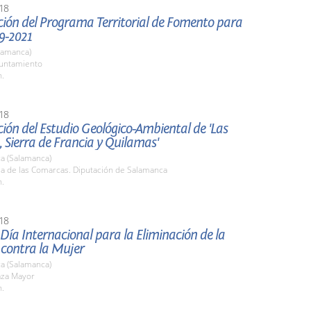
18
ción del Programa Territorial de Fomento para
9-2021
lamanca)
yuntamiento
h.
18
ión del Estudio Geológico-Ambiental de 'Las
 Sierra de Francia y Quilamas'
a (Salamanca)
la de las Comarcas. Diputación de Salamanca
h.
18
 Día Internacional para la Eliminación de la
 contra la Mujer
a (Salamanca)
aza Mayor
h.