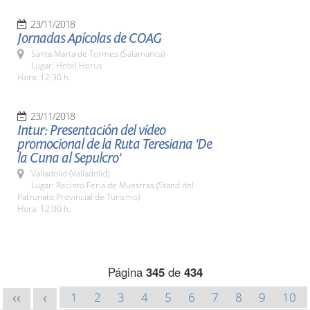
23/11/2018
Jornadas Apícolas de COAG
Santa Marta de Tormes (Salamanca)
Lugar: Hotel Horus
Hora: 12:30 h.
23/11/2018
Intur: Presentación del vídeo
promocional de la Ruta Teresiana 'De
la Cuna al Sepulcro'
Valladolid (Valladolid)
Lugar: Recinto Feria de Muestras (Stand del
Patronato Provincial de Turismo)
Hora: 12:00 h.
Página
345
de
434
1
2
3
4
5
6
7
8
9
10
<<
<