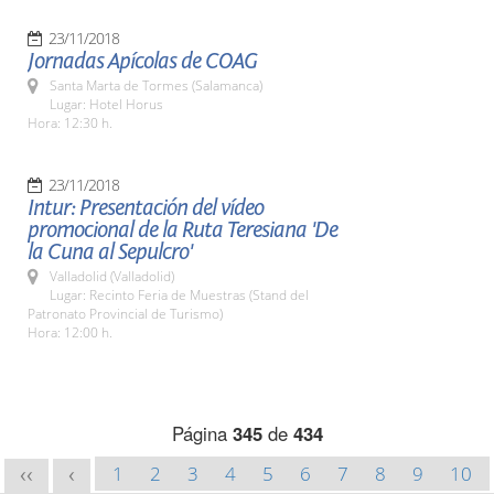
23/11/2018
Jornadas Apícolas de COAG
Santa Marta de Tormes (Salamanca)
Lugar: Hotel Horus
Hora: 12:30 h.
23/11/2018
Intur: Presentación del vídeo
promocional de la Ruta Teresiana 'De
la Cuna al Sepulcro'
Valladolid (Valladolid)
Lugar: Recinto Feria de Muestras (Stand del
Patronato Provincial de Turismo)
Hora: 12:00 h.
Página
345
de
434
1
2
3
4
5
6
7
8
9
10
<<
<