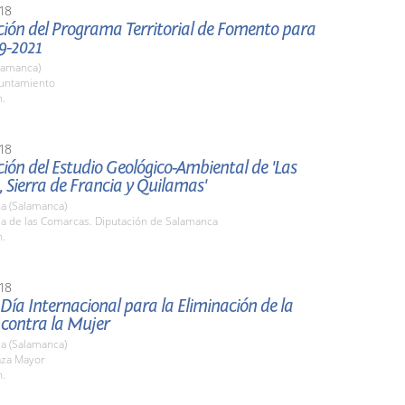
18
ción del Programa Territorial de Fomento para
9-2021
lamanca)
yuntamiento
h.
18
ión del Estudio Geológico-Ambiental de 'Las
 Sierra de Francia y Quilamas'
a (Salamanca)
la de las Comarcas. Diputación de Salamanca
h.
18
 Día Internacional para la Eliminación de la
 contra la Mujer
a (Salamanca)
aza Mayor
h.