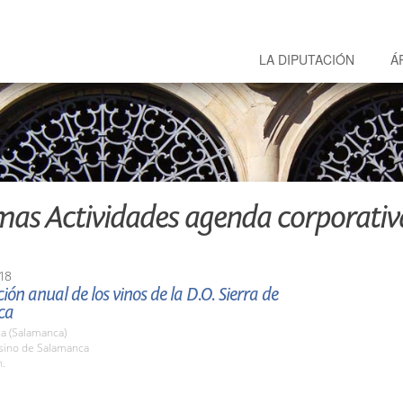
LA DIPUTACIÓN
Á
mas Actividades agenda corporativ
18
ión anual de los vinos de la D.O. Sierra de
ca
a (Salamanca)
asino de Salamanca
h.