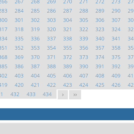
266
267
268
269
270
271
272
273
27
283
284
285
286
287
288
289
290
29
300
301
302
303
304
305
306
307
30
317
318
319
320
321
322
323
324
32
334
335
336
337
338
339
340
341
34
351
352
353
354
355
356
357
358
35
368
369
370
371
372
373
374
375
37
385
386
387
388
389
390
391
392
39
402
403
404
405
406
407
408
409
41
419
420
421
422
423
424
425
426
42
31
432
433
434
>
>>