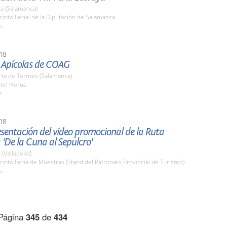
a (Salamanca)
cinto Ferial de la Diputación de Salamanca
h.
18
 Apícolas de COAG
rta de Tormes (Salamanca)
otel Horus
h.
18
esentación del vídeo promocional de la Ruta
 'De la Cuna al Sepulcro'
 (Valladolid)
cinto Feria de Muestras (Stand del Patronato Provincial de Turismo)
h.
Página
345
de
434