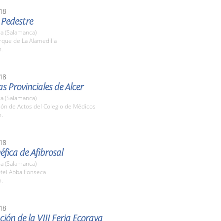
18
 Pedestre
a (Salamanca)
rque de La Alamedilla
h.
18
s Provinciales de Alcer
a (Salamanca)
lón de Actos del Colegio de Médicos
h.
18
fica de Afibrosal
a (Salamanca)
otel Abba Fonseca
h.
18
ión de la VIII Feria Ecoraya