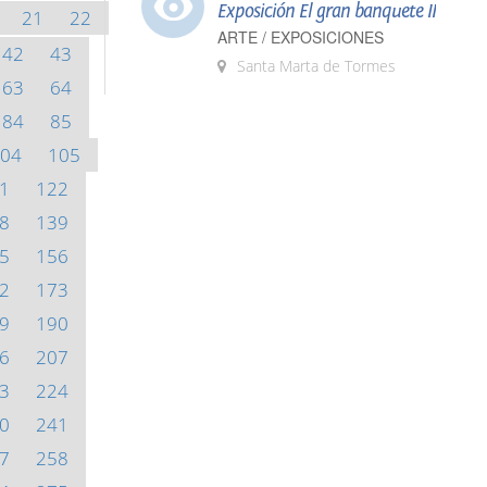
Exposición El gran banquete II
21
22
ARTE / EXPOSICIONES
42
43
Santa Marta de Tormes
63
64
84
85
04
105
1
122
8
139
5
156
2
173
9
190
6
207
3
224
0
241
7
258