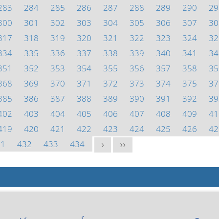
283
284
285
286
287
288
289
290
29
300
301
302
303
304
305
306
307
30
317
318
319
320
321
322
323
324
32
334
335
336
337
338
339
340
341
34
351
352
353
354
355
356
357
358
35
368
369
370
371
372
373
374
375
37
385
386
387
388
389
390
391
392
39
402
403
404
405
406
407
408
409
41
419
420
421
422
423
424
425
426
42
31
432
433
434
>
>>