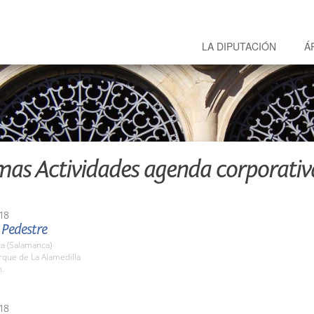
LA DIPUTACIÓN
Á
mas Actividades agenda corporativ
18
 Pedestre
a (Salamanca)
rque de La Alamedilla
h.
18