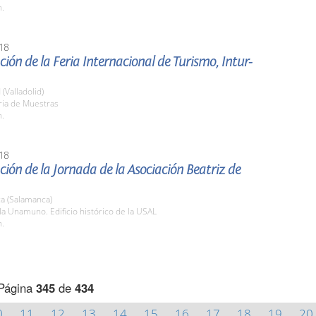
h.
18
ión de la Feria Internacional de Turismo, Intur-
 (Valladolid)
ria de Muestras
h.
18
ión de la Jornada de la Asociación Beatriz de
a (Salamanca)
la Unamuno. Edificio histórico de la USAL
h.
Página
345
de
434
0
11
12
13
14
15
16
17
18
19
20