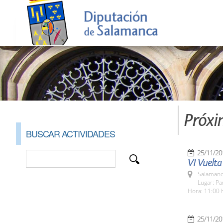
Próxi
BUSCAR ACTIVIDADES
25/11/20
VI Vuelta
Salamanc
Lugar: Pa
Hora: 11:00 
25/11/20