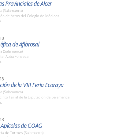
s Provinciales de Alcer
a (Salamanca)
lón de Actos del Colegio de Médicos
h.
18
fica de Afibrosal
a (Salamanca)
otel Abba Fonseca
h.
18
ión de la VIII Feria Ecoraya
a (Salamanca)
cinto Ferial de la Diputación de Salamanca
h.
18
 Apícolas de COAG
rta de Tormes (Salamanca)