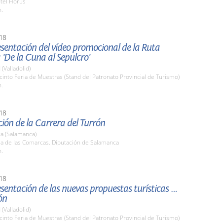
otel Horus
h.
18
esentación del vídeo promocional de la Ruta
 'De la Cuna al Sepulcro'
 (Valladolid)
cinto Feria de Muestras (Stand del Patronato Provincial de Turismo)
h.
18
ión de la Carrera del Turrón
a (Salamanca)
la de las Comarcas. Diputación de Salamanca
h.
18
esentación de las nuevas propuestas turísticas de
ón
 (Valladolid)
cinto Feria de Muestras (Stand del Patronato Provincial de Turismo)