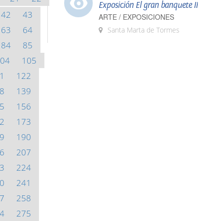
Exposición El gran banquete II
42
43
ARTE / EXPOSICIONES
63
64
Santa Marta de Tormes
84
85
04
105
1
122
8
139
5
156
2
173
9
190
6
207
3
224
0
241
7
258
4
275