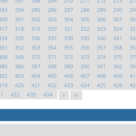
266
267
268
269
270
271
272
273
27
283
284
285
286
287
288
289
290
29
300
301
302
303
304
305
306
307
30
317
318
319
320
321
322
323
324
32
334
335
336
337
338
339
340
341
34
351
352
353
354
355
356
357
358
35
368
369
370
371
372
373
374
375
37
385
386
387
388
389
390
391
392
39
402
403
404
405
406
407
408
409
41
419
420
421
422
423
424
425
426
42
31
432
433
434
>
>>