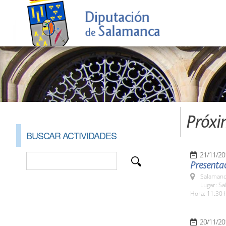
Próxi
BUSCAR ACTIVIDADES
21/11/20
Presentac
Salamanc
Lugar: Sa
Hora: 11:30 
20/11/20