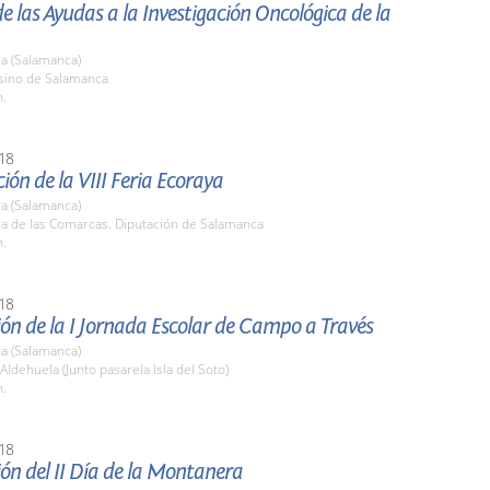
e las Ayudas a la Investigación Oncológica de la
a (Salamanca)
asino de Salamanca
h.
18
ión de la VIII Feria Ecoraya
a (Salamanca)
la de las Comarcas. Diputación de Salamanca
h.
18
ón de la I Jornada Escolar de Campo a Través
a (Salamanca)
 Aldehuela (Junto pasarela Isla del Soto)
h.
18
ón del II Día de la Montanera