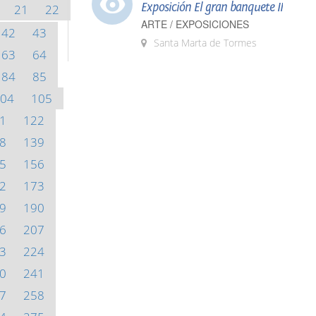
Exposición El gran banquete II
21
22
ARTE / EXPOSICIONES
42
43
Santa Marta de Tormes
63
64
84
85
04
105
1
122
8
139
5
156
2
173
9
190
6
207
3
224
0
241
7
258