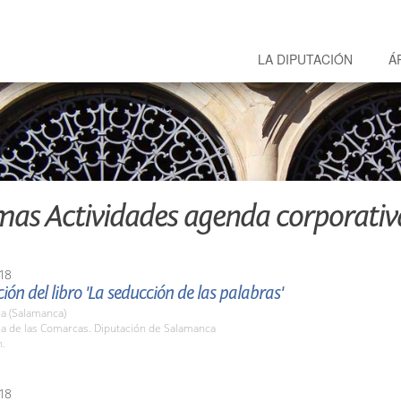
LA DIPUTACIÓN
Á
mas Actividades agenda corporativ
18
ión del libro 'La seducción de las palabras'
a (Salamanca)
la de las Comarcas. Diputación de Salamanca
h.
18