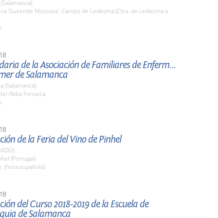
(Salamanca)
inca 'Gusende Moscosa'. Campo de Ledesma (Ctra. de Ledesma a
h.
18
daria de la Asociación de Familiares de Enfermos
imer de Salamanca
a (Salamanca)
otel Abba Fonseca
h.
18
ión de la Feria del Vino de Pinhel
NIDO)
nhel (Portugal)
. (hora española)
18
ión del Curso 2018-2019 de la Escuela de
quia de Salamanca