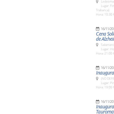
Ledesma 
Lugar: F
Trabanca)
Hora: 10:30 
16/11/20
Cena Soli
de Alzhe
Salamanc
Lugar: H
Hora: 21:00 
16/11/20
Inaugurac
(NO DEFI
Lugar: Pi
Hora: 19:00 h
16/11/20
Inaugurac
Tauroma