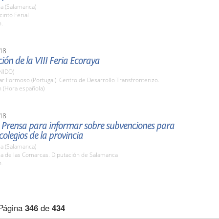
a (Salamanca)
cinto Ferial
h.
18
ión de la VIII Feria Ecoraya
NIDO)
lar Formoso (Portugal). Centro de Desarrollo Transfronterizo.
h (Hora española)
18
 Prensa para informar sobre subvenciones para
colegios de la provincia
a (Salamanca)
la de las Comarcas. Diputación de Salamanca
h.
Página
346
de
434