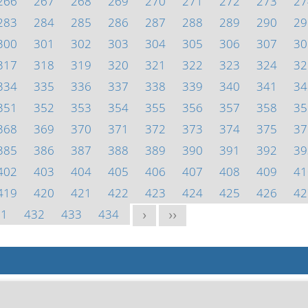
266
267
268
269
270
271
272
273
27
283
284
285
286
287
288
289
290
29
300
301
302
303
304
305
306
307
30
317
318
319
320
321
322
323
324
32
334
335
336
337
338
339
340
341
34
351
352
353
354
355
356
357
358
35
368
369
370
371
372
373
374
375
37
385
386
387
388
389
390
391
392
39
402
403
404
405
406
407
408
409
41
419
420
421
422
423
424
425
426
42
31
432
433
434
>
>>