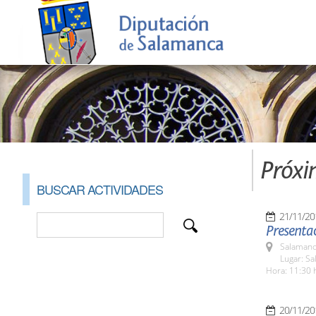
Próxi
BUSCAR ACTIVIDADES
21/11/20
Presentac
Salamanc
Lugar: Sa
Hora: 11:30 
20/11/20