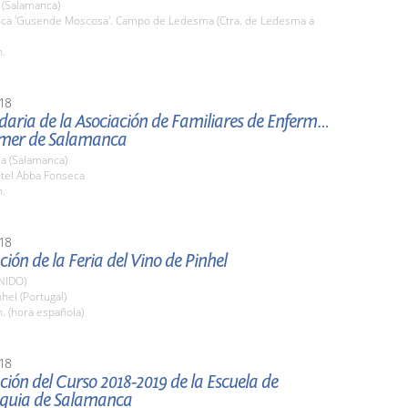
(Salamanca)
inca 'Gusende Moscosa'. Campo de Ledesma (Ctra. de Ledesma a
h.
18
daria de la Asociación de Familiares de Enfermos
imer de Salamanca
a (Salamanca)
otel Abba Fonseca
h.
18
ión de la Feria del Vino de Pinhel
NIDO)
nhel (Portugal)
. (hora española)
18
ión del Curso 2018-2019 de la Escuela de
quia de Salamanca