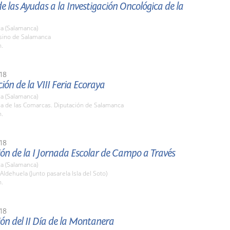
e las Ayudas a la Investigación Oncológica de la
a (Salamanca)
asino de Salamanca
h.
18
ión de la VIII Feria Ecoraya
a (Salamanca)
la de las Comarcas. Diputación de Salamanca
h.
18
ón de la I Jornada Escolar de Campo a Través
a (Salamanca)
 Aldehuela (Junto pasarela Isla del Soto)
h.
18
ón del II Día de la Montanera