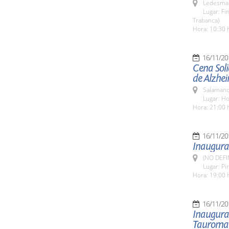
Ledesma 
Lugar: F
Trabanca)
Hora: 10:30 
16/11/20
Cena Soli
de Alzhe
Salamanc
Lugar: H
Hora: 21:00 
16/11/20
Inaugurac
(NO DEFI
Lugar: Pi
Hora: 19:00 h
16/11/20
Inaugurac
Tauroma