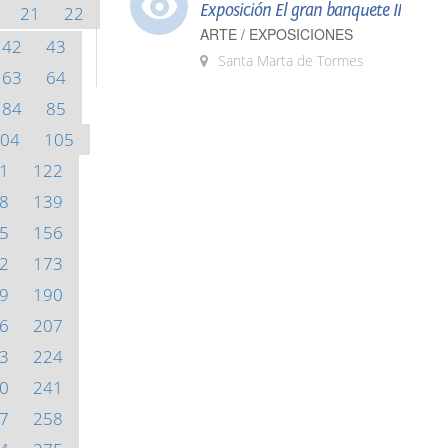
Exposición El gran banquete II
21
22
ARTE / EXPOSICIONES
42
43
Santa Marta de Tormes
63
64
84
85
04
105
1
122
8
139
5
156
2
173
9
190
6
207
3
224
0
241
7
258