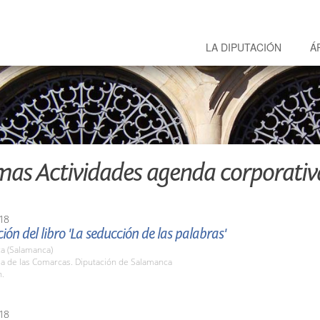
LA DIPUTACIÓN
Á
mas Actividades agenda corporativ
18
ión del libro 'La seducción de las palabras'
a (Salamanca)
la de las Comarcas. Diputación de Salamanca
h.
18