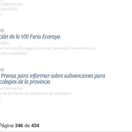
a (Salamanca)
cinto Ferial
h.
18
ión de la VIII Feria Ecoraya
NIDO)
lar Formoso (Portugal). Centro de Desarrollo Transfronterizo.
h (Hora española)
18
 Prensa para informar sobre subvenciones para
colegios de la provincia
a (Salamanca)
la de las Comarcas. Diputación de Salamanca
h.
Página
346
de
434