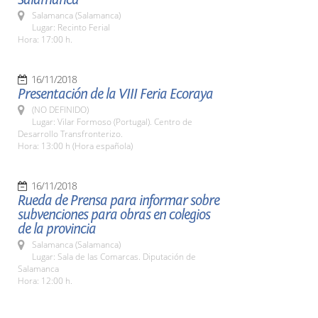
Salamanca (Salamanca)
Lugar: Recinto Ferial
Hora: 17:00 h.
16/11/2018
Presentación de la VIII Feria Ecoraya
(NO DEFINIDO)
Lugar: Vilar Formoso (Portugal). Centro de
Desarrollo Transfronterizo.
Hora: 13:00 h (Hora española)
16/11/2018
Rueda de Prensa para informar sobre
subvenciones para obras en colegios
de la provincia
Salamanca (Salamanca)
Lugar: Sala de las Comarcas. Diputación de
Salamanca
Hora: 12:00 h.