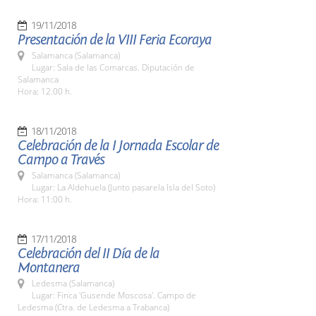
19/11/2018
Presentación de la VIII Feria Ecoraya
Salamanca (Salamanca)
Lugar: Sala de las Comarcas. Diputación de
Salamanca
Hora: 12.00 h.
18/11/2018
Celebración de la I Jornada Escolar de
Campo a Través
Salamanca (Salamanca)
Lugar: La Aldehuela (Junto pasarela Isla del Soto)
Hora: 11:00 h.
17/11/2018
Celebración del II Día de la
Montanera
Ledesma (Salamanca)
Lugar: Finca 'Gusende Moscosa'. Campo de
Ledesma (Ctra. de Ledesma a Trabanca)