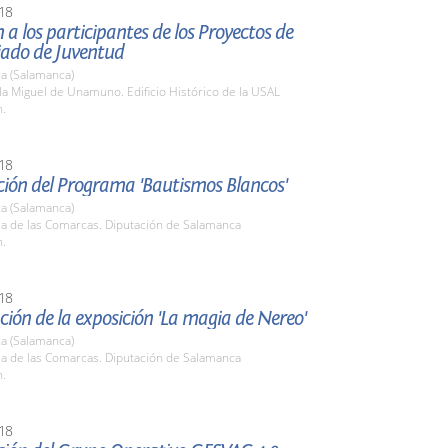
18
 a los participantes de los Proyectos de
iado de Juventud
a (Salamanca)
la Miguel de Unamuno. Edificio Histórico de la USAL
h.
18
ción del Programa 'Bautismos Blancos'
a (Salamanca)
la de las Comarcas. Diputación de Salamanca
h.
18
ión de la exposición 'La magia de Nereo'
a (Salamanca)
la de las Comarcas. Diputación de Salamanca
h.
18