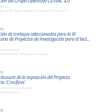
ción del Grupo Operativo GESVAC 4.0
adrid)
ditorio del Banco Sabadell Urquijo (C/Serrano,71).
h.
18
ión de trabajos seleccionados para la III
ria de Proyectos de Investigación para el Sector
a (Salamanca)
la de Retratos. Rectorado de la Usal
h.
18
clausura de la exposición del Proyecto
a 'Crvcifixvs'
a del Conde (Salamanca)
lesia Parroquial
h.
18