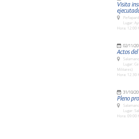
Visita in
ejecutad
Peñapard
Lugar: A
Hora: 12:00 
02/11/20
Actos del
Salamanc
Lugar: C
Militares)
Hora: 12.30 
31/10/20
Pleno pro
Salamanc
Lugar: Sa
Hora: 09:00 