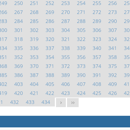
249
250
251
252
253
254
255
256
25
266
267
268
269
270
271
272
273
27
283
284
285
286
287
288
289
290
29
300
301
302
303
304
305
306
307
30
317
318
319
320
321
322
323
324
32
334
335
336
337
338
339
340
341
34
351
352
353
354
355
356
357
358
35
368
369
370
371
372
373
374
375
37
385
386
387
388
389
390
391
392
39
402
403
404
405
406
407
408
409
41
419
420
421
422
423
424
425
426
42
31
432
433
434
>
>>