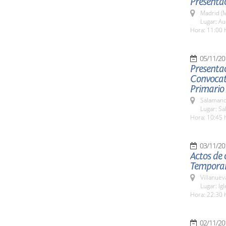
Presenta
Madrid (M
Lugar: Au
Hora: 11:00 
05/11/20
Presentac
Convocato
Primario
Salamanc
Lugar: Sa
Hora: 10:45 
03/11/20
Actos de 
Temporari
Villanuev
Lugar: Ig
Hora: 22:30 
02/11/20