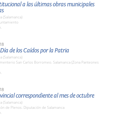
stitucional a las últimas obras municipales
as
a (Salamanca)
yuntamiento
h.
18
 Día de los Caídos por la Patria
a (Salamanca)
ementerio San Carlos Borromeo. Salamanca (Zona Panteones
h.
18
vincial correspondiente al mes de octubre
a (Salamanca)
lón de Plenos. Diputación de Salamanca
h.