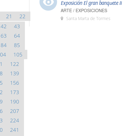
Exposición El gran banquete II
ARTE / EXPOSICIONES
21
22
Santa Marta de Tormes
42
43
63
64
84
85
04
105
1
122
8
139
5
156
2
173
9
190
6
207
3
224
0
241