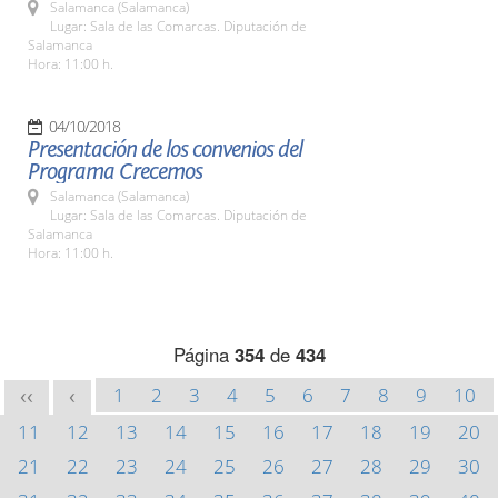
Salamanca (Salamanca)
Lugar: Sala de las Comarcas. Diputación de
Salamanca
Hora: 11:00 h.
04/10/2018
Presentación de los convenios del
Programa Crecemos
Salamanca (Salamanca)
Lugar: Sala de las Comarcas. Diputación de
Salamanca
Hora: 11:00 h.
Página
354
de
434
1
2
3
4
5
6
7
8
9
10
<<
<
11
12
13
14
15
16
17
18
19
20
21
22
23
24
25
26
27
28
29
30