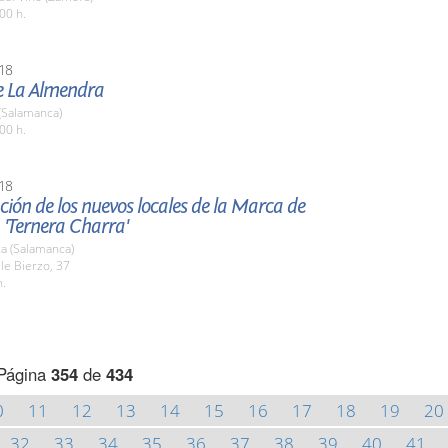
00 h.
18
de La Almendra
(Salamanca)
00 h.
18
ión de los nuevos locales de la Marca de
 'Ternera Charra'
a (Salamanca)
lle Bierzo, 37
h.
Página
354
de
434
0
11
12
13
14
15
16
17
18
19
20
32
33
34
35
36
37
38
39
40
41