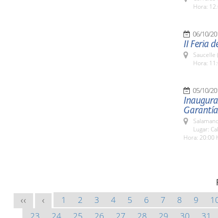
Hora: 12.
06/10/20
II Feria 
Saucelle 
Hora: 11:
05/10/20
Inaugurac
Garantía
Salamanc
Lugar: Ca
Hora: 20:00 
1
2
3
4
5
6
7
8
9
1
<<
<
23
24
25
26
27
28
29
30
31