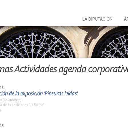
LA DIPUTACIÓN
Á
mas Actividades agenda corporativ
18
ión de la exposición 'Pinturas leídas'
a (Salamanca)
la de exposiciones 'La Salina'
h.
18