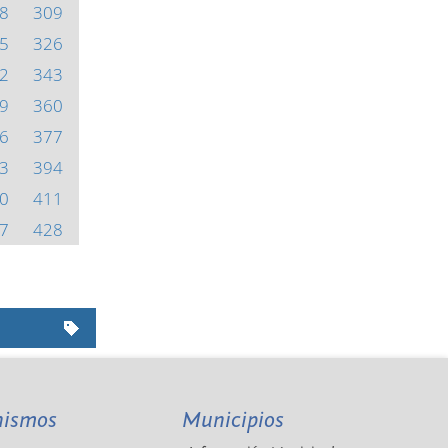
8
309
5
326
2
343
9
360
6
377
3
394
0
411
7
428
nismos
Municipios