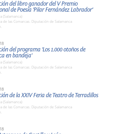
ión del libro ganador del V Premio
onal de Poesía 'Pilar Fernández Labrador'
a (Salamanca)
la de las Comarcas. Diputación de Salamanca
h.
18
ión del programa 'Los 1.000 otoños de
a en bandeja'
a (Salamanca)
la de las Comarcas. Diputación de Salamanca
h.
18
ión de la XXIV Feria de Teatro de Terradillos
a (Salamanca)
la de las Comarcas. Diputación de Salamanca
h.
18