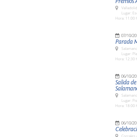
Premios A
Valladolid
Lugar: Es
Hora: 11:00 
07/10/20
Parada M
Salamanc
Lugar: Pl
Hora: 12:30 
06/10/20
Salida de 
Salaman
Salamanc
Lugar: P
Hora: 18:00 
06/10/20
Celebraci
Corrales 