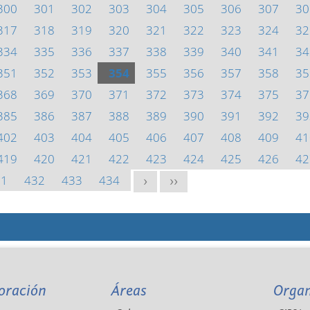
300
301
302
303
304
305
306
307
30
317
318
319
320
321
322
323
324
32
334
335
336
337
338
339
340
341
34
351
352
353
354
355
356
357
358
35
368
369
370
371
372
373
374
375
37
385
386
387
388
389
390
391
392
39
402
403
404
405
406
407
408
409
41
419
420
421
422
423
424
425
426
42
31
432
433
434
>
>>
oración
Áreas
Orga