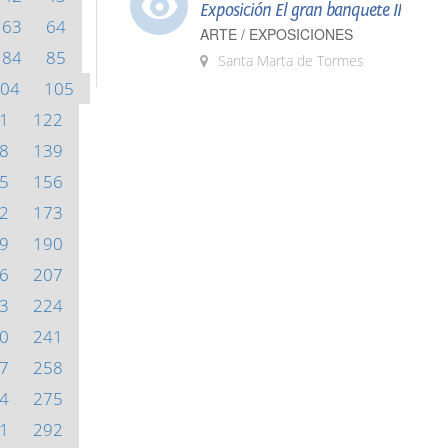
Exposición El gran banquete II
63
64
ARTE / EXPOSICIONES
84
85
Santa Marta de Tormes
04
105
1
122
8
139
5
156
2
173
9
190
6
207
3
224
0
241
7
258
4
275
1
292