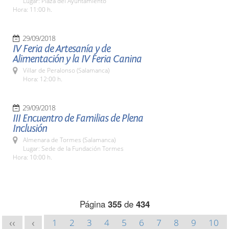
Lugar: Plaza del Ayuntamiento
Hora: 11:00 h.
29/09/2018
IV Feria de Artesanía y de
Alimentación y la IV Feria Canina
Villar de Peralonso (Salamanca)
Hora: 12:00 h.
29/09/2018
III Encuentro de Familias de Plena
Inclusión
Almenara de Tormes (Salamanca)
Lugar: Sede de la Fundación Tormes
Hora: 10:00 h.
Página
355
de
434
1
2
3
4
5
6
7
8
9
10
<<
<