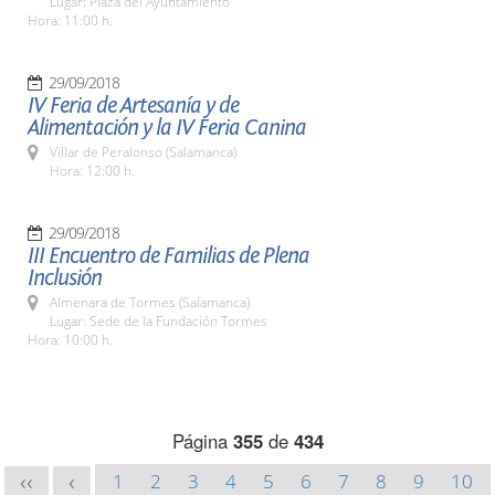
Lugar: Plaza del Ayuntamiento
Hora: 11:00 h.
29/09/2018
IV Feria de Artesanía y de
Alimentación y la IV Feria Canina
Villar de Peralonso (Salamanca)
Hora: 12:00 h.
29/09/2018
III Encuentro de Familias de Plena
Inclusión
Almenara de Tormes (Salamanca)
Lugar: Sede de la Fundación Tormes
Hora: 10:00 h.
Página
355
de
434
1
2
3
4
5
6
7
8
9
10
<<
<