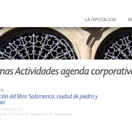
LA DIPUTACIÓN
Á
mas Actividades agenda corporativ
18
ión del libro 'Salamanca, ciudad de piedra y
io'
a (Salamanca)
la de las Comarcas. Diputación de Salamanca
h.