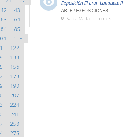
Exposición El gran banquete II
42
43
ARTE / EXPOSICIONES
Santa Marta de Tormes
63
64
84
85
04
105
1
122
8
139
5
156
2
173
9
190
6
207
3
224
0
241
7
258
4
275