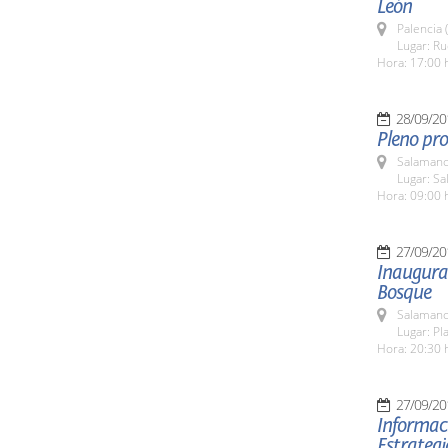
León
Palencia 
Lugar: R
Hora: 17:00 
28/09/20
Pleno pro
Salamanc
Lugar: Sa
Hora: 09:00 
27/09/20
Inaugurac
Bosque
Salamanc
Lugar: Pl
Hora: 20:30 
27/09/20
Informaci
Estrateg