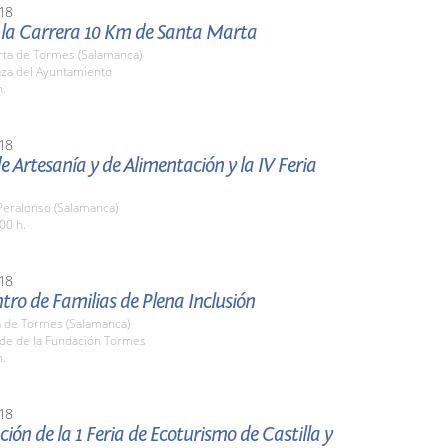
18
e la Carrera 10 Km de Santa Marta
rta de Tormes (Salamanca)
aza del Ayuntamiento
h.
18
de Artesanía y de Alimentación y la IV Feria
 Peralonso (Salamanca)
00 h.
18
ntro de Familias de Plena Inclusión
 de Tormes (Salamanca)
ede de la Fundación Tormes
h.
18
ión de la 1 Feria de Ecoturismo de Castilla y