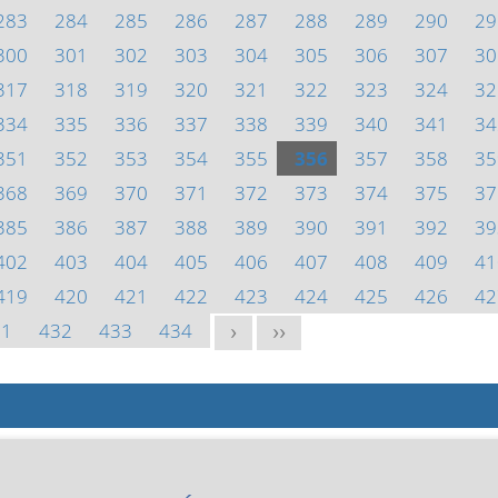
283
284
285
286
287
288
289
290
29
300
301
302
303
304
305
306
307
30
317
318
319
320
321
322
323
324
32
334
335
336
337
338
339
340
341
34
351
352
353
354
355
356
357
358
35
368
369
370
371
372
373
374
375
37
385
386
387
388
389
390
391
392
39
402
403
404
405
406
407
408
409
41
419
420
421
422
423
424
425
426
42
31
432
433
434
>
>>