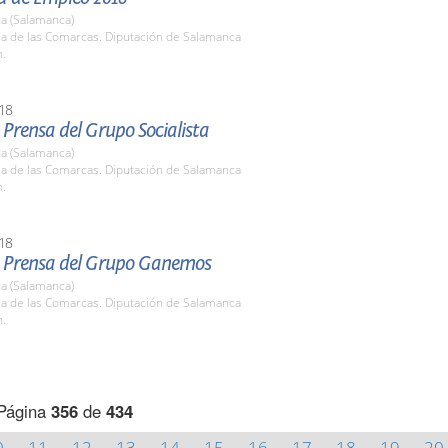
a (Salamanca)
la de las Comarcas. Diputación de Salamanca
h.
18
Prensa del Grupo Socialista
a (Salamanca)
la de las Comarcas. Diputación de Salamanca
h.
18
 Prensa del Grupo Ganemos
a (Salamanca)
la de las Comarcas. Diputación de Salamanca
h.
Página
356
de
434
0
11
12
13
14
15
16
17
18
19
20