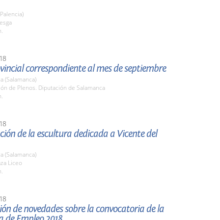
(Palencia)
uesga
h.
18
vincial correspondiente al mes de septiembre
a (Salamanca)
lón de Plenos. Diputación de Salamanca
h.
18
ión de la escultura dedicada a Vicente del
a (Salamanca)
aza Liceo
h.
18
ón de novedades sobre la convocatoria de la
ia de Empleo 2018