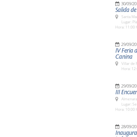
30/09/20
Salida d
Santa Ma
Lugar: Pl
Hora: 11:00 
29/09/20
IV Feria 
Canina
Villar de
Hora: 12:
29/09/20
III Encue
Almenara
Lugar: S
Hora: 10:00 
28/09/20
Inaugurac