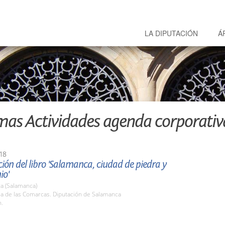
LA DIPUTACIÓN
Á
mas Actividades agenda corporativ
18
ión del libro 'Salamanca, ciudad de piedra y
io'
a (Salamanca)
la de las Comarcas. Diputación de Salamanca
h.