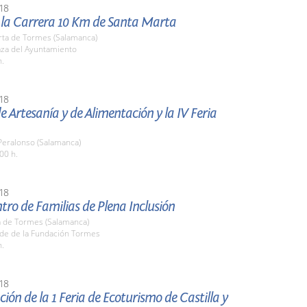
18
e la Carrera 10 Km de Santa Marta
rta de Tormes (Salamanca)
aza del Ayuntamiento
h.
18
de Artesanía y de Alimentación y la IV Feria
 Peralonso (Salamanca)
00 h.
18
ntro de Familias de Plena Inclusión
 de Tormes (Salamanca)
ede de la Fundación Tormes
h.
18
ión de la 1 Feria de Ecoturismo de Castilla y