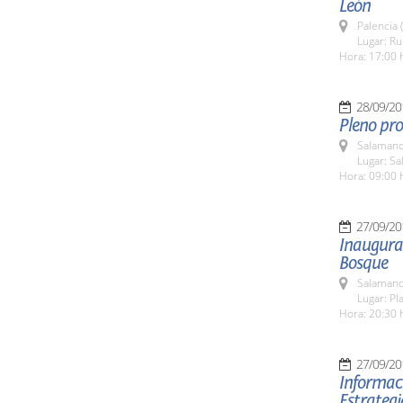
León
Palencia 
Lugar: R
Hora: 17:00 
28/09/20
Pleno pro
Salamanc
Lugar: Sa
Hora: 09:00 
27/09/20
Inaugurac
Bosque
Salamanc
Lugar: Pl
Hora: 20:30 
27/09/20
Informaci
Estrateg