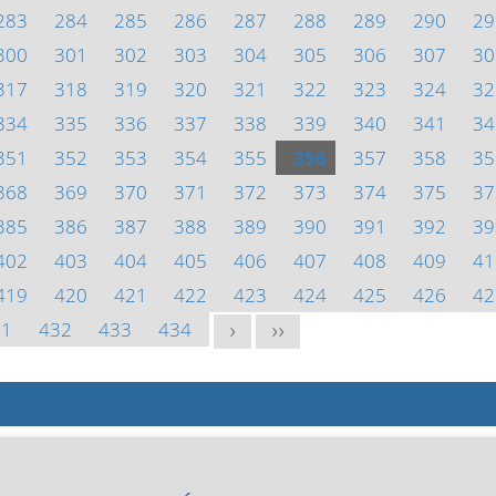
283
284
285
286
287
288
289
290
29
300
301
302
303
304
305
306
307
30
317
318
319
320
321
322
323
324
32
334
335
336
337
338
339
340
341
34
351
352
353
354
355
356
357
358
35
368
369
370
371
372
373
374
375
37
385
386
387
388
389
390
391
392
39
402
403
404
405
406
407
408
409
41
419
420
421
422
423
424
425
426
42
31
432
433
434
>
>>