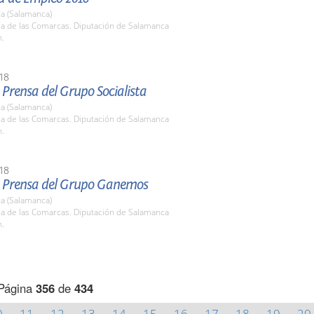
a (Salamanca)
la de las Comarcas. Diputación de Salamanca
h.
18
Prensa del Grupo Socialista
a (Salamanca)
la de las Comarcas. Diputación de Salamanca
h.
18
 Prensa del Grupo Ganemos
a (Salamanca)
la de las Comarcas. Diputación de Salamanca
h.
Página
356
de
434
0
11
12
13
14
15
16
17
18
19
20