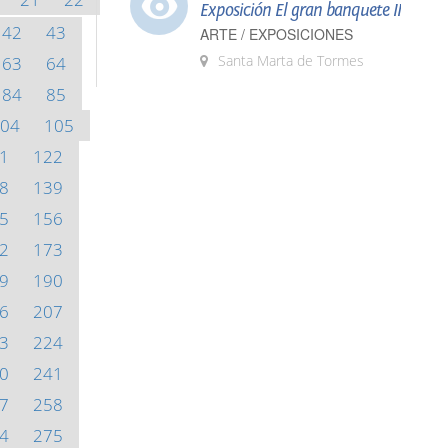
Exposición El gran banquete II
42
43
ARTE / EXPOSICIONES
Santa Marta de Tormes
63
64
84
85
04
105
1
122
8
139
5
156
2
173
9
190
6
207
3
224
0
241
7
258
4
275