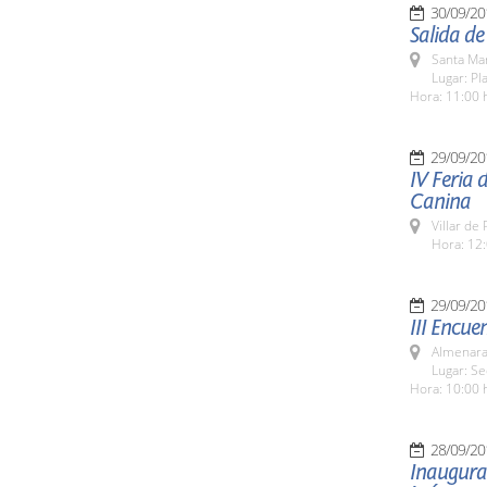
30/09/20
Salida d
Santa Ma
Lugar: Pl
Hora: 11:00 
29/09/20
IV Feria 
Canina
Villar de
Hora: 12:
29/09/20
III Encue
Almenara
Lugar: S
Hora: 10:00 
28/09/20
Inaugurac