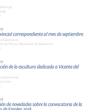
(Palencia)
uesga
h.
18
vincial correspondiente al mes de septiembre
a (Salamanca)
lón de Plenos. Diputación de Salamanca
h.
18
ión de la escultura dedicada a Vicente del
a (Salamanca)
aza Liceo
h.
18
ón de novedades sobre la convocatoria de la
ia de Empleo 2018