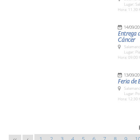
Lugar: Sa
Hora: 11.30 
14/09/20
Entrega d
Cáncer
Salamanc
Lugar: Pla
Hora: 09:00 
13/09/20
Feria de 
Salamanc
Lugar: P
Hora: 12:30 
1
2
3
4
5
6
7
8
9
1
<<
<