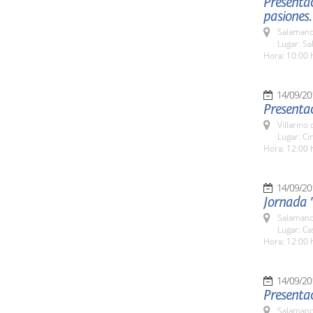
Presentac
pasiones
Salamanc
Lugar: Sa
Hora: 10:00 
14/09/20
Presentac
Villarino
Lugar: Ci
Hora: 12:00 
14/09/20
Jornada '
Salamanc
Lugar: C
Hora: 12:00 
14/09/20
Presentac
Salamanc