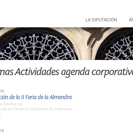
LA DIPUTACIÓN
Á
mas Actividades agenda corporativ
18
ión de la II Feria de la Almendra
a (Salamanca)
la de las Comarcas. Diputación de Salamanca
h.
18