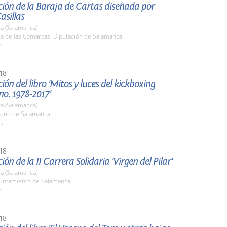
ión de la Baraja de Cartas diseñada por
asillas
a (Salamanca)
la de las Comarcas. Diputación de Salamanca
h.
18
ión del libro 'Mitos y luces del kickboxing
o. 1978-2017'
a (Salamanca)
asino de Salamanca
h.
18
ón de la II Carrera Solidaria 'Virgen del Pilar'
a (Salamanca)
yuntamiento de Salamanca
h.
18