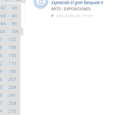
Exposición El gran banquete II
42
43
ARTE / EXPOSICIONES
63
64
Santa Marta de Tormes
84
85
04
105
1
122
8
139
5
156
2
173
9
190
6
207
3
224
0
241
7
258
4
275