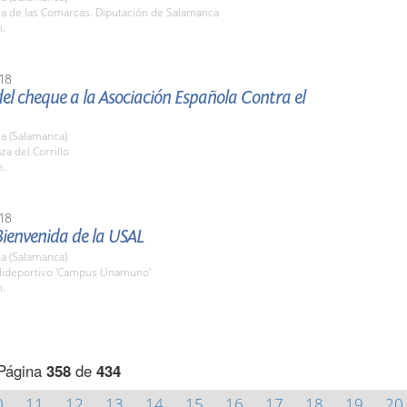
la de las Comarcas. Diputación de Salamanca
h.
18
el cheque a la Asociación Española Contra el
a (Salamanca)
za del Corrillo
h.
18
Bienvenida de la USAL
a (Salamanca)
olideportivo 'Campus Unamuno'
h.
Página
358
de
434
0
11
12
13
14
15
16
17
18
19
20