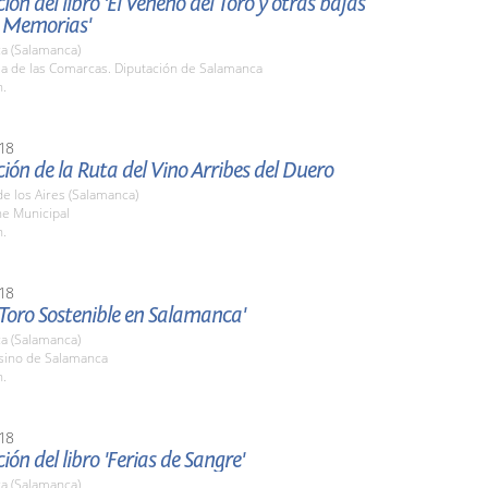
ión del libro 'El Veneno del Toro y otras bajas
. Memorias'
a (Salamanca)
la de las Comarcas. Diputación de Salamanca
h.
18
ión de la Ruta del Vino Arribes del Duero
 de los Aires (Salamanca)
ne Municipal
h.
18
Toro Sostenible en Salamanca'
a (Salamanca)
asino de Salamanca
h.
18
ión del libro 'Ferias de Sangre'
a (Salamanca)