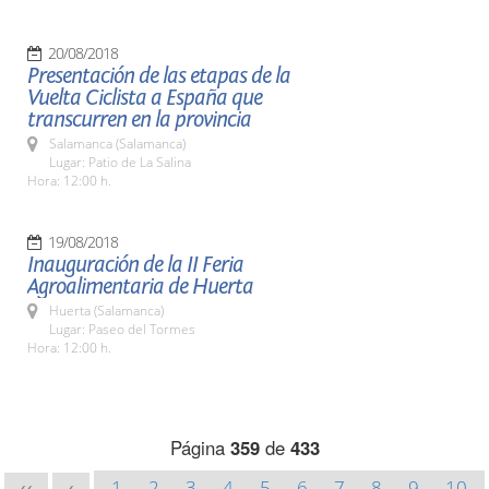
20/08/2018
Presentación de las etapas de la
Vuelta Ciclista a España que
transcurren en la provincia
Salamanca (Salamanca)
Lugar: Patio de La Salina
Hora: 12:00 h.
19/08/2018
Inauguración de la II Feria
Agroalimentaria de Huerta
Huerta (Salamanca)
Lugar: Paseo del Tormes
Hora: 12:00 h.
Página
359
de
433
1
2
3
4
5
6
7
8
9
10