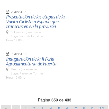
20/08/2018
Presentación de las etapas de la
Vuelta Ciclista a España que
transcurren en la provincia
Salamanca (Salamanca)
Lugar: Patio de La Salina
Hora: 12:00 h.
19/08/2018
Inauguración de la II Feria
Agroalimentaria de Huerta
Huerta (Salamanca)
Lugar: Paseo del Tormes
Hora: 12:00 h.
Página
359
de
433
1
2
3
4
5
6
7
8
9
10