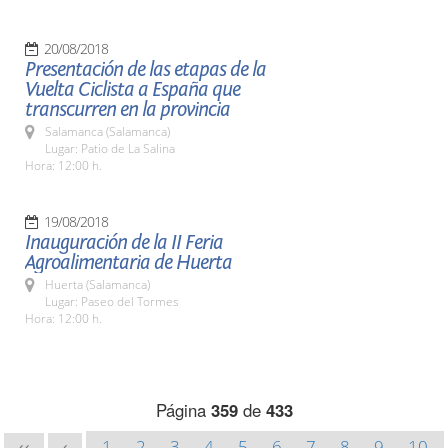
20/08/2018
Presentación de las etapas de la
Vuelta Ciclista a España que
transcurren en la provincia
Salamanca (Salamanca)
Lugar: Patio de La Salina
Hora: 12:00 h.
19/08/2018
Inauguración de la II Feria
Agroalimentaria de Huerta
Huerta (Salamanca)
Lugar: Paseo del Tormes
Hora: 12:00 h.
Página
359
de
433
1
2
3
4
5
6
7
8
9
10