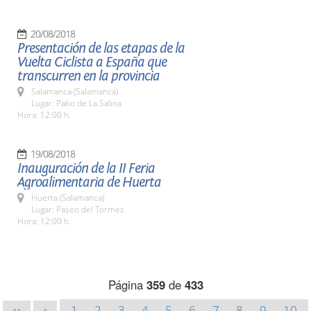
20/08/2018
Presentación de las etapas de la
Vuelta Ciclista a España que
transcurren en la provincia
Salamanca (Salamanca)
Lugar: Patio de La Salina
Hora: 12:00 h.
19/08/2018
Inauguración de la II Feria
Agroalimentaria de Huerta
Huerta (Salamanca)
Lugar: Paseo del Tormes
Hora: 12:00 h.
Página
359
de
433
1
2
3
4
5
6
7
8
9
10