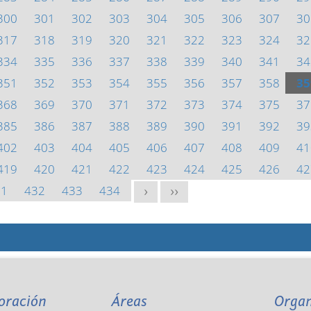
300
301
302
303
304
305
306
307
30
317
318
319
320
321
322
323
324
32
334
335
336
337
338
339
340
341
34
351
352
353
354
355
356
357
358
35
368
369
370
371
372
373
374
375
37
385
386
387
388
389
390
391
392
39
402
403
404
405
406
407
408
409
41
419
420
421
422
423
424
425
426
42
31
432
433
434
>
>>
oración
Áreas
Orga