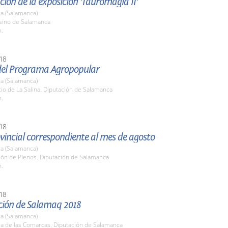
ión de la exposición 'Tauromagia II'
a (Salamanca)
asino de Salamanca
h.
18
del Programa Agropopular
a (Salamanca)
tio de La Salina. Diputación de Salamanca
h.
18
vincial correspondiente al mes de agosto
a (Salamanca)
lón de Plenos. Diputación de Salamanca
h.
18
ción de Salamaq 2018
a (Salamanca)
la de las Comarcas. Diputación de Salamanca