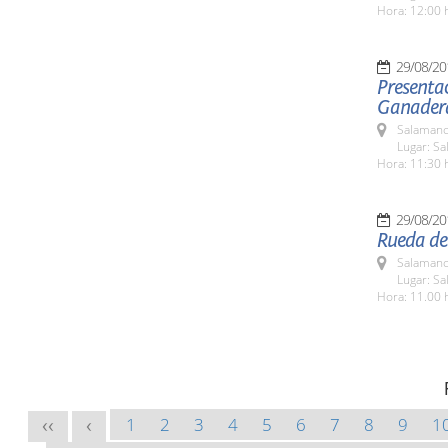
Hora: 12:00 
29/08/20
Presentac
Ganadera
Salamanc
Lugar: S
Hora: 11:30 
29/08/20
Rueda de
Salamanc
Lugar: Sa
Hora: 11.00 
1
2
3
4
5
6
7
8
9
1
<<
<