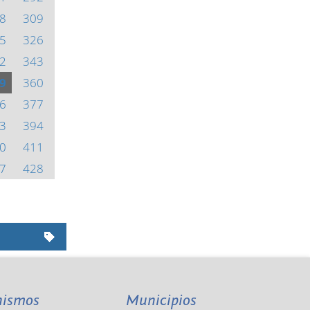
8
309
5
326
2
343
9
360
6
377
3
394
0
411
7
428
nismos
Municipios