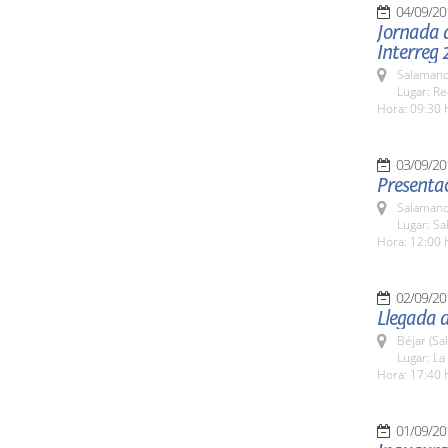
04/09/20
Jornada d
Interreg 
Salamanc
Lugar: Re
Hora: 09:30 
03/09/20
Presenta
Salamanc
Lugar: Sa
Hora: 12:00 
02/09/20
Llegada d
Béjar (Sa
Lugar: La 
Hora: 17:40 
01/09/20