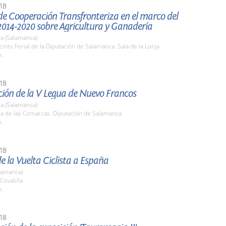
18
e Cooperación Transfronteriza en el marco del
2014-2020 sobre Agricultura y Ganadería
a (Salamanca)
cinto Ferial de la Diputación de Salamanca. Sala de la Lonja
h.
18
ción de la V Legua de Nuevo Francos
a (Salamanca)
la de las Comarcas. Diputación de Salamanca
h.
18
e la Vuelta Ciclista a España
lamanca)
Covatilla
h.
18