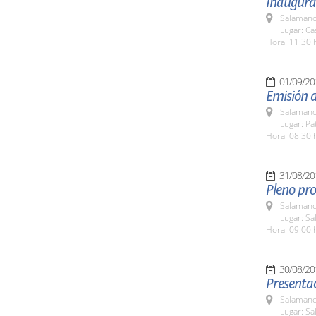
Inaugurac
Salamanc
Lugar: C
Hora: 11:30 
01/09/20
Emisión 
Salamanc
Lugar: Pa
Hora: 08:30 
31/08/20
Pleno pro
Salamanc
Lugar: Sa
Hora: 09:00 
30/08/20
Presenta
Salamanc
Lugar: Sa