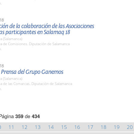
h.
18
ión de la colaboración de las Asociaciones
s participantes en Salamaq 18
a (Salamanca)
ala de Comisiones. Diputación de Salamanca
h.
18
 Prensa del Grupo Ganemos
a (Salamanca)
la de las Comarcas. Diputación de Salamanca
h.
Página
359
de
434
0
11
12
13
14
15
16
17
18
19
20