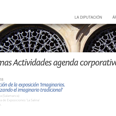
LA DIPUTACIÓN
Á
mas Actividades agenda corporativ
18
ión de la exposición 'Imaginarios.
zando el imaginario tradicional'
a (Salamanca)
la de Exposiciones 'La Salina'
h.