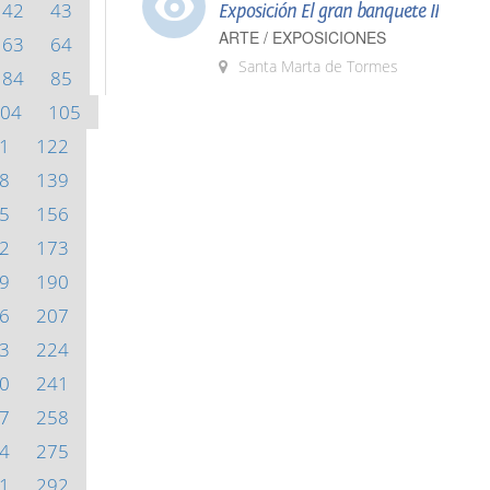
42
43
Exposición El gran banquete II
ARTE / EXPOSICIONES
63
64
Santa Marta de Tormes
84
85
04
105
1
122
8
139
5
156
2
173
9
190
6
207
3
224
0
241
7
258
4
275
1
292