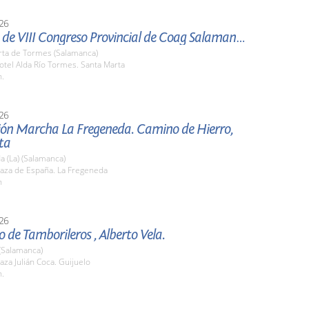
26
Clausura de VIII Congreso Provincial de Coag Salamanca.
rta de Tormes (Salamanca)
tel Alda Río Tormes. Santa Marta
h.
26
ión Marcha La Fregeneda. Camino de Hierro,
ta
 (La) (Salamanca)
aza de España. La Fregeneda
h
26
 de Tamborileros , Alberto Vela.
(Salamanca)
za Julián Coca. Guijuelo
h.