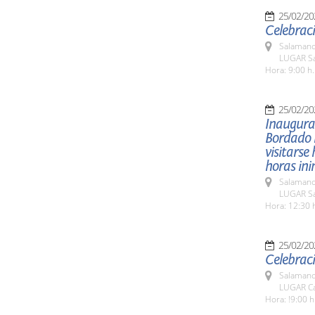
25/02/20
Celebraci
Salamanc
LUGAR Sa
Hora: 9:00 h.
25/02/20
Inaugurac
Bordado P
visitarse
horas in
Salamanc
LUGAR Sal
Hora: 12:30 
25/02/20
Celebraci
Salamanc
LUGAR Ca
Hora: !9:00 h