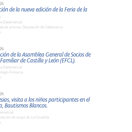
26
ión de la nueva edición de la Feria de la
.
a (Salamanca)
la de prensa. Diputación de Salamanca
h.
26
ión de la Asamblea General de Socios de
amiliar de Castilla y León (EFCL).
a (Salamanca)
legio Fonseca
h.
26
esias, visita a los niños participantes en el
, Bautismos Blancos.
lamanca)
ación de esquí de La Covatilla
h.