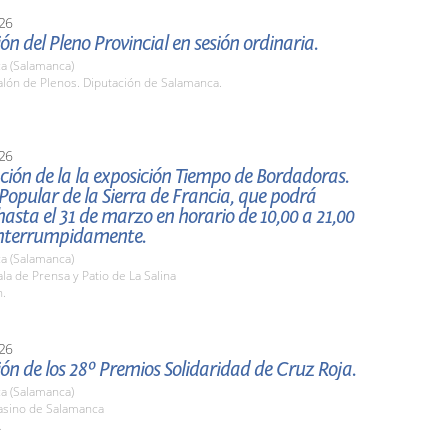
26
ón del Pleno Provincial en sesión ordinaria.
a (Salamanca)
lón de Plenos. Diputación de Salamanca.
26
ión de la la exposición Tiempo de Bordadoras.
opular de la Sierra de Francia, que podrá
 hasta el 31 de marzo en horario de 10,00 a 21,00
interrumpidamente.
a (Salamanca)
a de Prensa y Patio de La Salina
h.
26
ón de los 28º Premios Solidaridad de Cruz Roja.
a (Salamanca)
sino de Salamanca
.