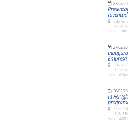
27/02/20
Presentac
Juventud
Salamanc
LUGAR Sa
Hora: 11:00 
27/02/20
Inaugurac
Empresa F
Salamanc
LUGAR Co
Hora: 10:30 
26/02/20
Javier Igl
programa
Béjar (Sa
LUGAR Est
Hora: 12:00 