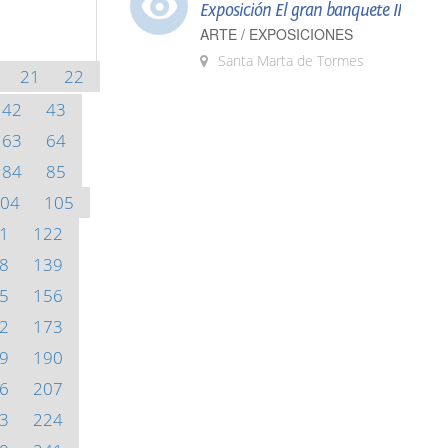
Exposición El gran banquete II
ARTE / EXPOSICIONES
Santa Marta de Tormes
21
22
42
43
63
64
84
85
04
105
1
122
8
139
5
156
2
173
9
190
6
207
3
224