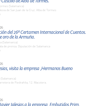
l Castillo de Alba de Tormes.
Tormes (Salamanca)
esia de San Juan de la Cruz. Alba de Tormes
h
26
ción del 26ª Certamen Internacional de Cuentos.
e oro de la Armuña.
a (Salamanca)
la de prensa. Diputación de Salamanca
h
26
lesias, visita la empresa ,Hermanos Bueno
 (Salamanca)
retera de Piedrahíta, 12. Macotera.
26
 Javier Iglesias a la empresa, Embutidos Prim.