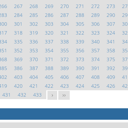
266
267
268
269
270
271
272
273
27
283
284
285
286
287
288
289
290
29
300
301
302
303
304
305
306
307
30
317
318
319
320
321
322
323
324
32
334
335
336
337
338
339
340
341
34
351
352
353
354
355
356
357
358
35
368
369
370
371
372
373
374
375
37
385
386
387
388
389
390
391
392
39
402
403
404
405
406
407
408
409
41
419
420
421
422
423
424
425
426
42
431
432
433
>
>>