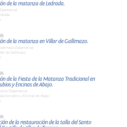
ión de la matanza de Ledrada.
(Salamanca)
edrada
h.
26
ón de la matanza en Villar de Gallimazo.
 Gallimazo (Salamanca)
llar de Gallimazo
h.
26
ón de la Fiesta de la Matanza Tradicional en
ubios y Encinas de Abajo.
ubios (Salamanca)
laciosrubios y Encinas de Abajo
h.
26
ión de la restauración de la talla del Santo