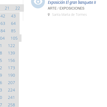
Exposición El gran banquete II
21
22
ARTE / EXPOSICIONES
Santa Marta de Tormes
42
43
63
64
84
85
04
105
1
122
8
139
5
156
2
173
9
190
6
207
3
224
0
241
7
258