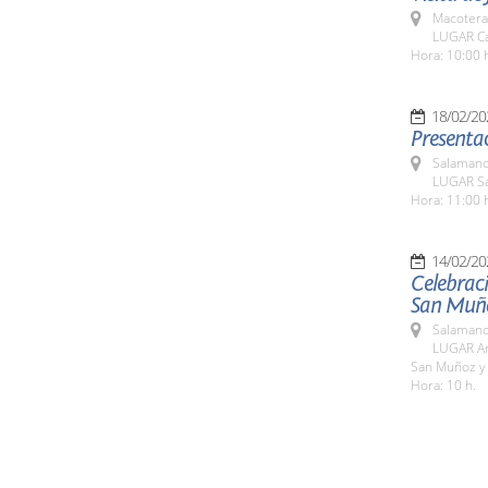
Macotera
LUGAR Ca
Hora: 10:00 
18/02/20
Presentac
Salamanc
LUGAR Sa
Hora: 11:00 
14/02/20
Celebraci
San Muño
Salamanc
LUGAR Ar
San Muñoz y
Hora: 10 h.