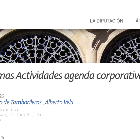
LA DIPUTACIÓN
Á
mas Actividades agenda corporativ
26
 de Tamborileros , Alberto Vela.
(Salamanca)
za Julián Coca. Guijuelo
h.
26