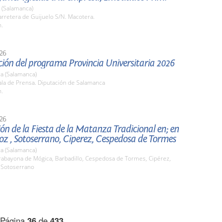
 (Salamanca)
rretera de Guijuelo S/N. Macotera.
h.
26
ión del programa Provincia Universitaria 2026
a (Salamanca)
la de Prensa. Diputación de Salamanca
h.
26
ón de la Fiesta de la Matanza Tradicional en; en
z , Sotoserrano, Ciperez, Cespedosa de Tormes
a (Salamanca)
abayona de Mógica, Barbadillo, Cespedosa de Tormes, Cipérez,
 Sotoserrano
Página
36
de
433