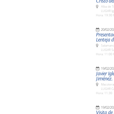
Cristo de
Alba de 
LUGAR Igl
Hora: 19:30 
20/02/20
Presenta
Lenteja d
Salamanc
LUGAR Sa
Hora: 11:00 
19/02/20
Javier Ig
Jiménez.
Macotera
LUGAR Car
Hora: 11:30
19/02/20
Visita de