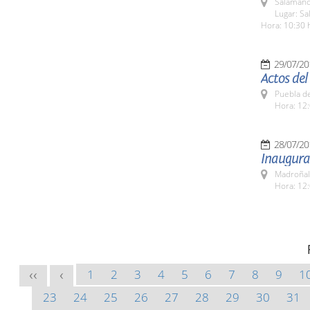
Salamanc
Lugar: Sa
Hora: 10:30 
29/07/20
Actos de
Puebla d
Hora: 12:
28/07/20
Inaugurac
Madroñal
Hora: 12:
1
2
3
4
5
6
7
8
9
1
<<
<
23
24
25
26
27
28
29
30
31