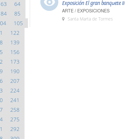
Exposición El gran banquete II
63
64
ARTE / EXPOSICIONES
84
85
Santa Marta de Tormes
04
105
1
122
8
139
5
156
2
173
9
190
6
207
3
224
0
241
7
258
4
275
1
292
8
309