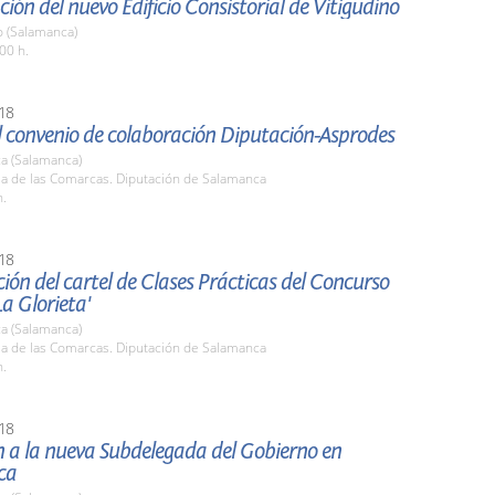
ión del nuevo Edificio Consistorial de Vitigudino
o (Salamanca)
00 h.
18
l convenio de colaboración Diputación-Asprodes
a (Salamanca)
la de las Comarcas. Diputación de Salamanca
h.
18
ión del cartel de Clases Prácticas del Concurso
La Glorieta'
a (Salamanca)
la de las Comarcas. Diputación de Salamanca
h.
18
n a la nueva Subdelegada del Gobierno en
ca