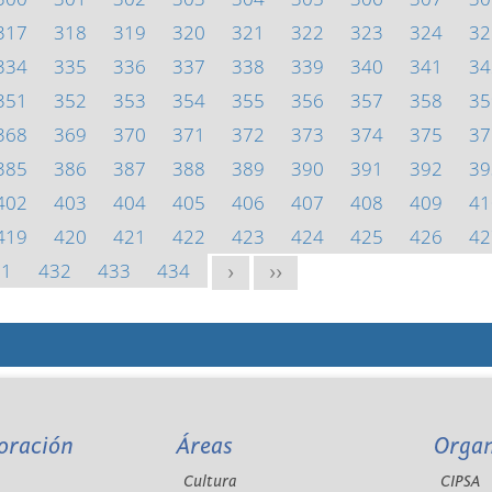
317
318
319
320
321
322
323
324
32
334
335
336
337
338
339
340
341
34
351
352
353
354
355
356
357
358
35
368
369
370
371
372
373
374
375
37
385
386
387
388
389
390
391
392
39
402
403
404
405
406
407
408
409
41
419
420
421
422
423
424
425
426
42
31
432
433
434
>
>>
oración
Áreas
Orga
Cultura
CIPSA