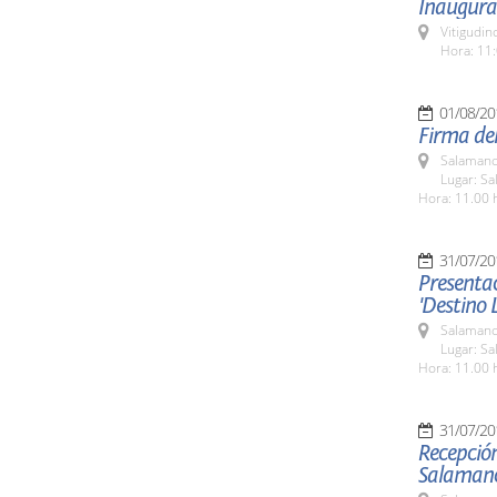
Inaugurac
Vitigudin
Hora: 11:
01/08/20
Firma de
Salamanc
Lugar: Sa
Hora: 11.00 
31/07/20
Presentac
'Destino 
Salamanc
Lugar: Sa
Hora: 11.00 
31/07/20
Recepció
Salaman