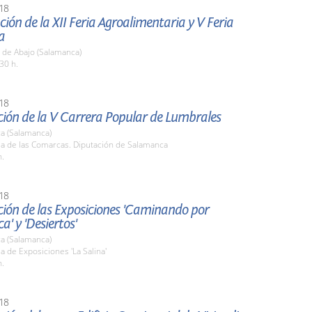
18
ión de la XII Feria Agroalimentaria y V Feria
a
 de Abajo (Salamanca)
30 h.
18
ción de la V Carrera Popular de Lumbrales
a (Salamanca)
la de las Comarcas. Diputación de Salamanca
h.
18
ción de las Exposiciones 'Caminando por
' y 'Desiertos'
a (Salamanca)
la de Exposiciones 'La Salina'
h.
18