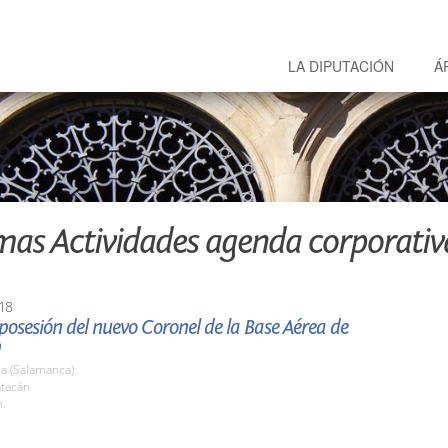
LA DIPUTACIÓN
Á
mas Actividades agenda corporativ
18
osesión del nuevo Coronel de la Base Aérea de
n
a (Salamanca)
atacán
h.