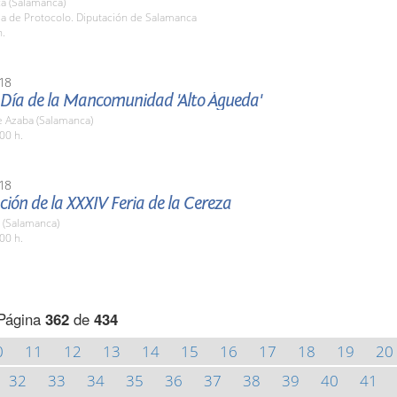
a (Salamanca)
la de Protocolo. Diputación de Salamanca
h.
18
l Día de la Mancomunidad 'Alto Águeda'
e Azaba (Salamanca)
00 h.
18
ión de la XXXIV Feria de la Cereza
 (Salamanca)
00 h.
Página
362
de
434
0
11
12
13
14
15
16
17
18
19
20
32
33
34
35
36
37
38
39
40
41