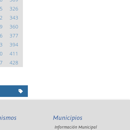
5
326
2
343
9
360
6
377
3
394
0
411
7
428
nismos
Municipios
Información Municipal