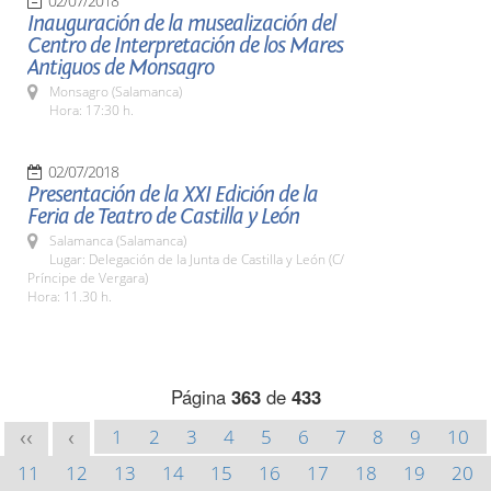
02/07/2018
Inauguración de la musealización del
Centro de Interpretación de los Mares
Antiguos de Monsagro
Monsagro (Salamanca)
Hora: 17:30 h.
02/07/2018
Presentación de la XXI Edición de la
Feria de Teatro de Castilla y León
Salamanca (Salamanca)
Lugar: Delegación de la Junta de Castilla y León (C/
Príncipe de Vergara)
Hora: 11.30 h.
Página
363
de
433
1
2
3
4
5
6
7
8
9
10
<<
<
11
12
13
14
15
16
17
18
19
20