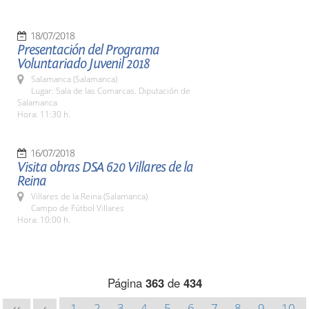
18/07/2018
Presentación del Programa
Voluntariado Juvenil 2018
Salamanca (Salamanca)
Lugar: Sala de las Comarcas. Diputación de
Salamanca
Hora: 11:30 h.
16/07/2018
Visita obras DSA 620 Villares de la
Reina
Villares de la Reina (Salamanca)
Campo de Fútbol Villares
Hora: 10:00 h.
Página
363
de
434
1
2
3
4
5
6
7
8
9
10