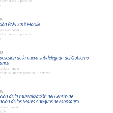
as Comarcas. Diputación
h.
18
ción PAN 2018 Morille
a (Salamanca)
as Comarcas. Diputación
h.
18
posesión de la nueva subdelegada del Gobierno
manca
a (Salamanca)
ede de la Subdelegación del Gobierno
h.
18
ión de la musealización del Centro de
tación de los Mares Antiguos de Monsagro
 (Salamanca)
30 h.