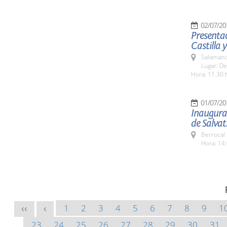
02/07/20
Presentac
Castilla 
Salamanc
Lugar: De
Hora: 11.30 
01/07/20
Inaugurac
de Salvat
Berrocal 
Hora: 14:
1
2
3
4
5
6
7
8
9
1
<<
<
23
24
25
26
27
28
29
30
31