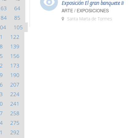
Exposición El gran banquete II
63
64
ARTE / EXPOSICIONES
84
85
Santa Marta de Tormes
04
105
1
122
8
139
5
156
2
173
9
190
6
207
3
224
0
241
7
258
4
275
1
292