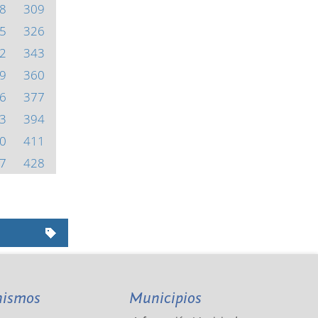
8
309
5
326
2
343
9
360
6
377
3
394
0
411
7
428
nismos
Municipios