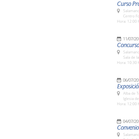
Curso Pr
Salamanc
Centro Fo
Hora: 12:00 
11/07/20
Concurso
Salamanc
Sala de l
Hora: 10:30 
06/07/20
Exposició
Alba de 
Iglesia d
Hora: 12:00 
04/07/20
Convenio
Salamanc