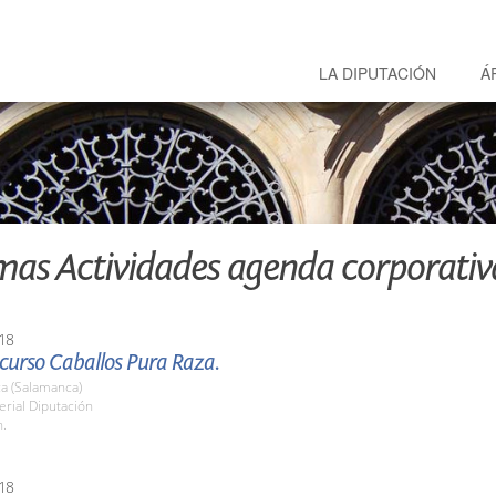
LA DIPUTACIÓN
Á
mas Actividades agenda corporativ
18
curso Caballos Pura Raza.
a (Salamanca)
erial Diputación
h.
18