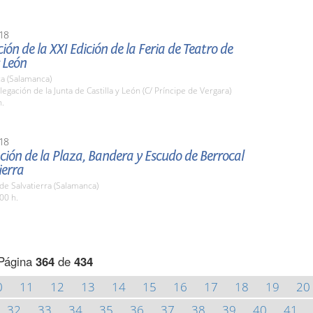
18
ión de la XXI Edición de la Feria de Teatro de
y León
a (Salamanca)
legación de la Junta de Castilla y León (C/ Príncipe de Vergara)
h.
18
ión de la Plaza, Bandera y Escudo de Berrocal
ierra
de Salvatierra (Salamanca)
00 h.
Página
364
de
434
0
11
12
13
14
15
16
17
18
19
20
32
33
34
35
36
37
38
39
40
41