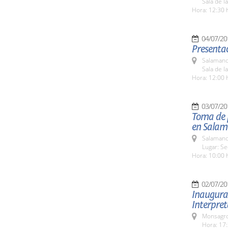
Sala de l
Hora: 12:30 
04/07/20
Presenta
Salamanc
Sala de l
Hora: 12:00 
03/07/20
Toma de 
en Sala
Salamanc
Lugar: S
Hora: 10:00 
02/07/20
Inaugurac
Interpre
Monsagro
Hora: 17: