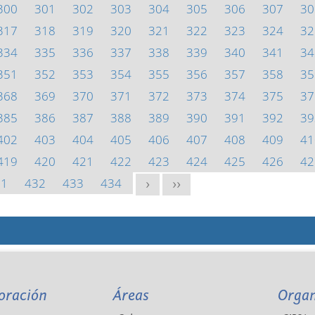
300
301
302
303
304
305
306
307
30
317
318
319
320
321
322
323
324
32
334
335
336
337
338
339
340
341
34
351
352
353
354
355
356
357
358
35
368
369
370
371
372
373
374
375
37
385
386
387
388
389
390
391
392
39
402
403
404
405
406
407
408
409
41
419
420
421
422
423
424
425
426
42
31
432
433
434
>
>>
oración
Áreas
Orga