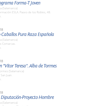
ograma Forma-T Joven
a (Salamanca)
rmación ESLA. Paseo de los Robles, 48.
h.
18
 Caballos Pura Raza Española
a (Salamanca)
as Comarcas.
h.
18
n "Vítor Teresa". Alba de Tormes
Tormes (Salamanca)
e San Juan.
h.
18
 Diputación-Proyecto Hombre
a (Salamanca)