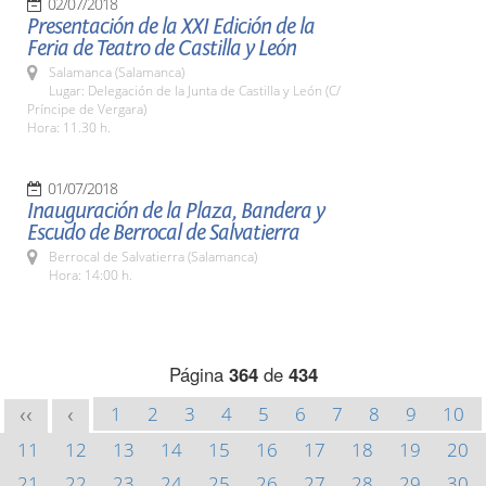
02/07/2018
Presentación de la XXI Edición de la
Feria de Teatro de Castilla y León
Salamanca (Salamanca)
Lugar: Delegación de la Junta de Castilla y León (C/
Príncipe de Vergara)
Hora: 11.30 h.
01/07/2018
Inauguración de la Plaza, Bandera y
Escudo de Berrocal de Salvatierra
Berrocal de Salvatierra (Salamanca)
Hora: 14:00 h.
Página
364
de
434
1
2
3
4
5
6
7
8
9
10
<<
<
11
12
13
14
15
16
17
18
19
20
21
22
23
24
25
26
27
28
29
30