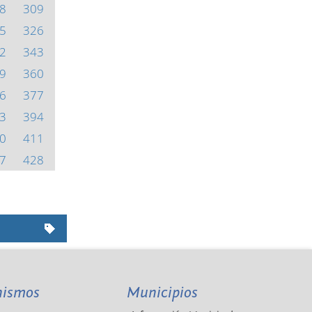
8
309
5
326
2
343
9
360
6
377
3
394
0
411
7
428
nismos
Municipios