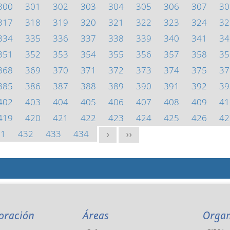
300
301
302
303
304
305
306
307
30
317
318
319
320
321
322
323
324
32
334
335
336
337
338
339
340
341
34
351
352
353
354
355
356
357
358
35
368
369
370
371
372
373
374
375
37
385
386
387
388
389
390
391
392
39
402
403
404
405
406
407
408
409
41
419
420
421
422
423
424
425
426
42
31
432
433
434
>
>>
oración
Áreas
Orga