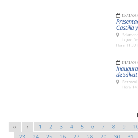
02/07/20
Presentac
Castilla 
Salamanc
Lugar: De
Hora: 11.30 
01/07/20
Inaugurac
de Salvat
Berrocal 
Hora: 14:
1
2
3
4
5
6
7
8
9
1
<<
<
23
24
25
26
27
28
29
30
31