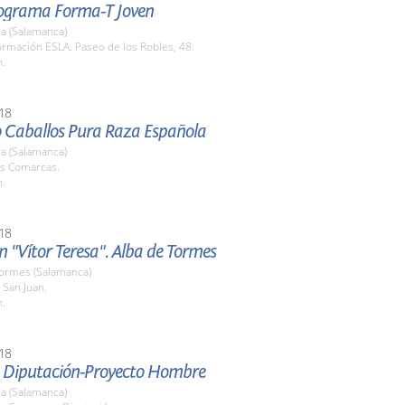
ograma Forma-T Joven
a (Salamanca)
rmación ESLA. Paseo de los Robles, 48.
h.
18
 Caballos Pura Raza Española
a (Salamanca)
as Comarcas.
h.
18
n "Vítor Teresa". Alba de Tormes
Tormes (Salamanca)
e San Juan.
h.
18
 Diputación-Proyecto Hombre
a (Salamanca)