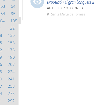
Exposición El gran banquete II
63
64
ARTE / EXPOSICIONES
84
85
Santa Marta de Tormes
04
105
1
122
8
139
5
156
2
173
9
190
6
207
3
224
0
241
7
258
4
275
1
292