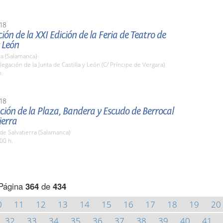
18
ión de la XXI Edición de la Feria de Teatro de
y León
a (Salamanca)
legación de la Junta de Castilla y León (C/ Príncipe de Vergara)
h.
18
ión de la Plaza, Bandera y Escudo de Berrocal
ierra
de Salvatierra (Salamanca)
00 h.
Página
364
de
434
0
11
12
13
14
15
16
17
18
19
20
32
33
34
35
36
37
38
39
40
41