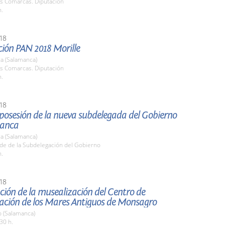
as Comarcas. Diputación
h.
18
ción PAN 2018 Morille
a (Salamanca)
as Comarcas. Diputación
h.
18
posesión de la nueva subdelegada del Gobierno
manca
a (Salamanca)
ede de la Subdelegación del Gobierno
h.
18
ión de la musealización del Centro de
tación de los Mares Antiguos de Monsagro
 (Salamanca)
30 h.