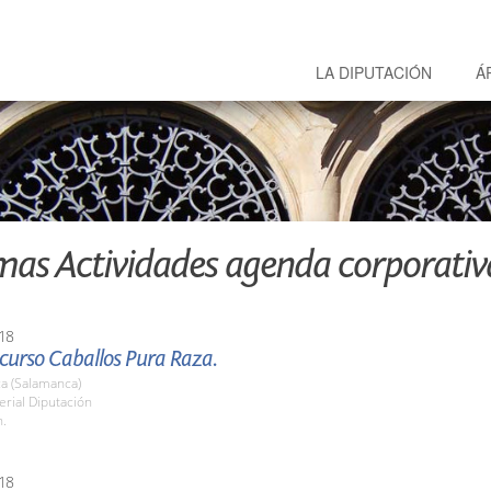
LA DIPUTACIÓN
Á
mas Actividades agenda corporativ
18
curso Caballos Pura Raza.
a (Salamanca)
erial Diputación
h.
18