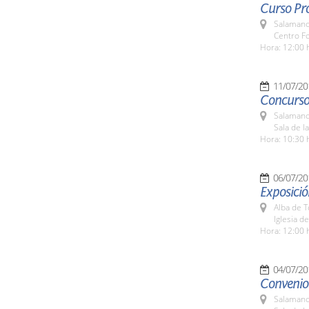
Curso Pr
Salamanc
Centro Fo
Hora: 12:00 
11/07/20
Concurso
Salamanc
Sala de l
Hora: 10:30 
06/07/20
Exposició
Alba de 
Iglesia d
Hora: 12:00 
04/07/20
Convenio
Salamanc