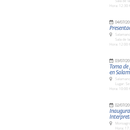
Sala de l
Hora: 12:30 
04/07/20
Presenta
Salamanc
Sala de l
Hora: 12:00 
03/07/20
Toma de 
en Sala
Salamanc
Lugar: S
Hora: 10:00 
02/07/20
Inaugurac
Interpre
Monsagro
Hora: 17: