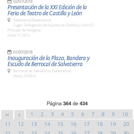
02/07/2018
Presentación de la XXI Edición de la
Feria de Teatro de Castilla y León
Salamanca (Salamanca)
Lugar: Delegación de la Junta de Castilla y León (C/
Príncipe de Vergara)
Hora: 11.30 h.
01/07/2018
Inauguración de la Plaza, Bandera y
Escudo de Berrocal de Salvatierra
Berrocal de Salvatierra (Salamanca)
Hora: 14:00 h.
Página
364
de
434
1
2
3
4
5
6
7
8
9
10
<<
<
11
12
13
14
15
16
17
18
19
20
21
22
23
24
25
26
27
28
29
30