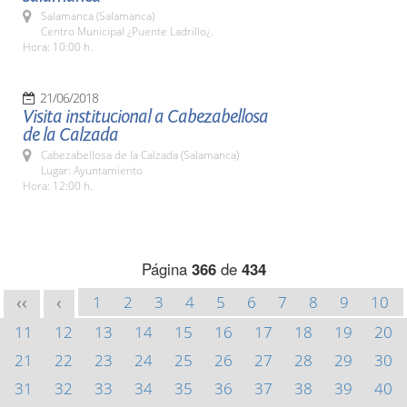
Salamanca (Salamanca)
Centro Municipal ¿Puente Ladrillo¿.
Hora: 10:00 h.
21/06/2018
Visita institucional a Cabezabellosa
de la Calzada
Cabezabellosa de la Calzada (Salamanca)
Lugar: Ayuntamiento
Hora: 12:00 h.
Página
366
de
434
1
2
3
4
5
6
7
8
9
10
<<
<
11
12
13
14
15
16
17
18
19
20
21
22
23
24
25
26
27
28
29
30
31
32
33
34
35
36
37
38
39
40