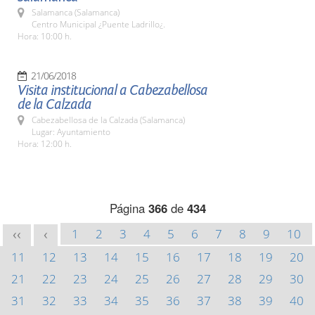
Salamanca (Salamanca)
Centro Municipal ¿Puente Ladrillo¿.
Hora: 10:00 h.
21/06/2018
Visita institucional a Cabezabellosa
de la Calzada
Cabezabellosa de la Calzada (Salamanca)
Lugar: Ayuntamiento
Hora: 12:00 h.
Página
366
de
434
1
2
3
4
5
6
7
8
9
10
<<
<
11
12
13
14
15
16
17
18
19
20
21
22
23
24
25
26
27
28
29
30
31
32
33
34
35
36
37
38
39
40