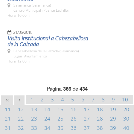
Salamanca (Salamanca)
Centro Municipal ¿Puente Ladrillo¿.
Hora: 10:00 h.
21/06/2018
Visita institucional a Cabezabellosa
de la Calzada
Cabezabellosa de la Calzada (Salamanca)
Lugar: Ayuntamiento
Hora: 12:00 h.
Página
366
de
434
1
2
3
4
5
6
7
8
9
10
<<
<
11
12
13
14
15
16
17
18
19
20
21
22
23
24
25
26
27
28
29
30
31
32
33
34
35
36
37
38
39
40