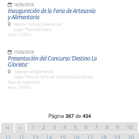
16/06/2018
Inauguración de la Feria de Artesanía
y Alimentaria
Alba de Tormes (Salamanca)
Lugar: Plaza del Grano
Hora: 11:00 h.
15/06/2018
Presentación del Concurso 'Destino La
Glorieta'
Salamanca (Salamanca)
Lugar: Plaza de Toros de la Glorieta (acceso por
Patio de Cuadrillas)
Hora: 13:00 h.
Página
367
de
434
1
2
3
4
5
6
7
8
9
10
<<
<
11
12
13
14
15
16
17
18
19
20