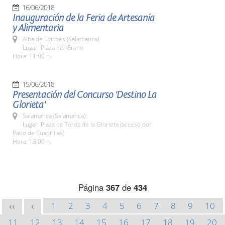
16/06/2018
Inauguración de la Feria de Artesanía
y Alimentaria
Alba de Tormes (Salamanca)
Lugar: Plaza del Grano
Hora: 11:00 h.
15/06/2018
Presentación del Concurso 'Destino La
Glorieta'
Salamanca (Salamanca)
Lugar: Plaza de Toros de la Glorieta (acceso por
Patio de Cuadrillas)
Hora: 13:00 h.
Página
367
de
434
1
2
3
4
5
6
7
8
9
10
<<
<
11
12
13
14
15
16
17
18
19
20