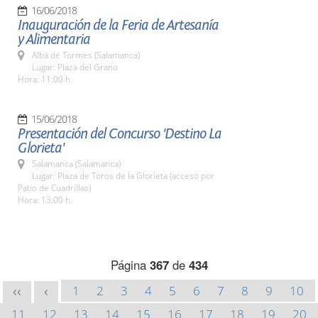
16/06/2018
Inauguración de la Feria de Artesanía
y Alimentaria
Alba de Tormes (Salamanca)
Lugar: Plaza del Grano
Hora: 11:00 h.
15/06/2018
Presentación del Concurso 'Destino La
Glorieta'
Salamanca (Salamanca)
Lugar: Plaza de Toros de la Glorieta (acceso por
Patio de Cuadrillas)
Hora: 13:00 h.
Página
367
de
434
1
2
3
4
5
6
7
8
9
10
<<
<
11
12
13
14
15
16
17
18
19
20