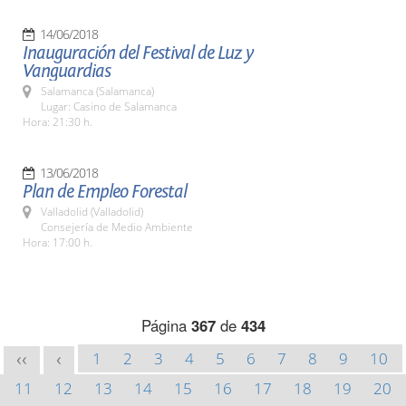
14/06/2018
Inauguración del Festival de Luz y
Vanguardias
Salamanca (Salamanca)
Lugar: Casino de Salamanca
Hora: 21:30 h.
13/06/2018
Plan de Empleo Forestal
Valladolid (Valladolid)
Consejería de Medio Ambiente
Hora: 17:00 h.
Página
367
de
434
1
2
3
4
5
6
7
8
9
10
<<
<
11
12
13
14
15
16
17
18
19
20