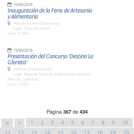
16/06/2018
Inauguración de la Feria de Artesanía
y Alimentaria
Alba de Tormes (Salamanca)
Lugar: Plaza del Grano
Hora: 11:00 h.
15/06/2018
Presentación del Concurso 'Destino La
Glorieta'
Salamanca (Salamanca)
Lugar: Plaza de Toros de la Glorieta (acceso por
Patio de Cuadrillas)
Hora: 13:00 h.
Página
367
de
434
1
2
3
4
5
6
7
8
9
10
<<
<
11
12
13
14
15
16
17
18
19
20