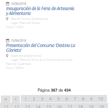
16/06/2018
Inauguración de la Feria de Artesanía
y Alimentaria
Alba de Tormes (Salamanca)
Lugar: Plaza del Grano
Hora: 11:00 h.
15/06/2018
Presentación del Concurso 'Destino La
Glorieta'
Salamanca (Salamanca)
Lugar: Plaza de Toros de la Glorieta (acceso por
Patio de Cuadrillas)
Hora: 13:00 h.
Página
367
de
434
1
2
3
4
5
6
7
8
9
10
<<
<
11
12
13
14
15
16
17
18
19
20