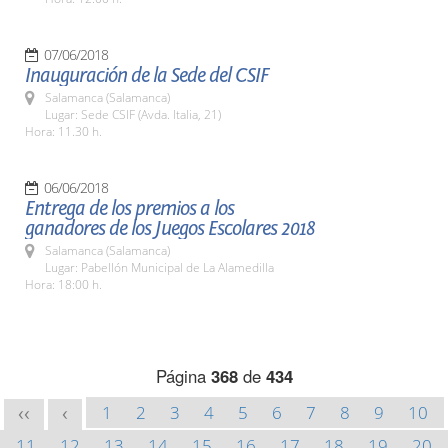
07/06/2018
Inauguración de la Sede del CSIF
Salamanca (Salamanca)
Lugar: Sede CSIF (Avda. Italia, 21)
Hora: 11.30 h.
06/06/2018
Entrega de los premios a los
ganadores de los Juegos Escolares 2018
Salamanca (Salamanca)
Lugar: Pabellón Municipal de La Alamedilla
Hora: 18:00 h.
Página
368
de
434
1
2
3
4
5
6
7
8
9
10
<<
<
11
12
13
14
15
16
17
18
19
20