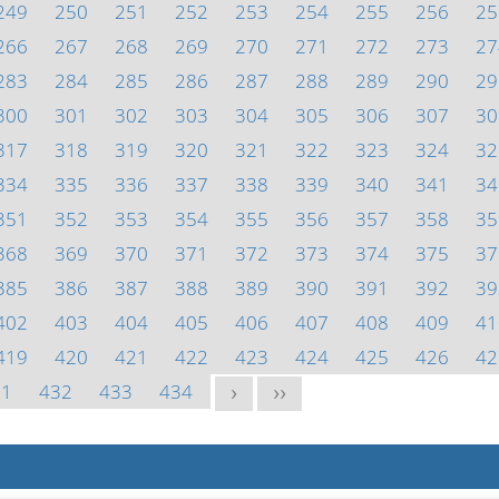
249
250
251
252
253
254
255
256
25
266
267
268
269
270
271
272
273
27
283
284
285
286
287
288
289
290
29
300
301
302
303
304
305
306
307
30
317
318
319
320
321
322
323
324
32
334
335
336
337
338
339
340
341
34
351
352
353
354
355
356
357
358
35
368
369
370
371
372
373
374
375
37
385
386
387
388
389
390
391
392
39
402
403
404
405
406
407
408
409
41
419
420
421
422
423
424
425
426
42
31
432
433
434
>
>>