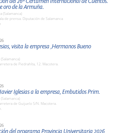
ción del 26ª Certamen Internacional de Cuentos.
e oro de la Armuña.
a (Salamanca)
la de prensa. Diputación de Salamanca
h
26
lesias, visita la empresa ,Hermanos Bueno
 (Salamanca)
retera de Piedrahíta, 12. Macotera.
26
 Javier Iglesias a la empresa, Embutidos Prim.
 (Salamanca)
rretera de Guijuelo S/N. Macotera.
h.
26
ión del programa Provincia Universitaria 2026