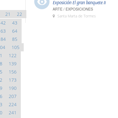
Exposición El gran banquete II
ARTE / EXPOSICIONES
21
22
Santa Marta de Tormes
42
43
63
64
84
85
04
105
1
122
8
139
5
156
2
173
9
190
6
207
3
224
0
241