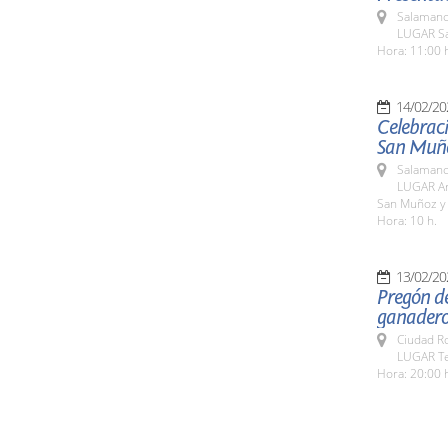
Salamanc
LUGAR Sa
Hora: 11:00 
14/02/20
Celebraci
San Muño
Salamanc
LUGAR Ar
San Muñoz y
Hora: 10 h.
13/02/20
Pregón de
ganadero
Ciudad R
LUGAR Te
Hora: 20:00 