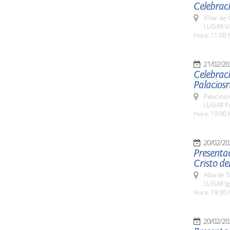
Celebraci
Villar de
LUGAR Vi
Hora: 11:00 
21/02/20
Celebraci
Palaciosr
Palaciosr
LUGAR Pa
Hora: 10:00 
20/02/20
Presentac
Cristo de
Alba de 
LUGAR Igl
Hora: 19:30 
20/02/20