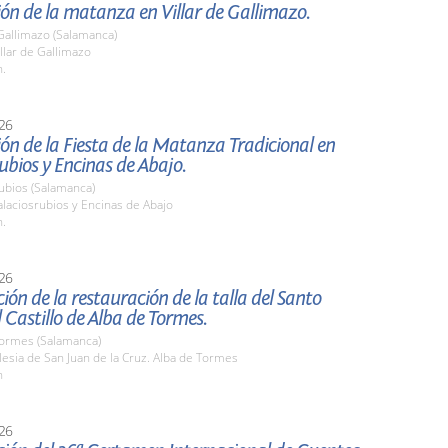
ón de la matanza en Villar de Gallimazo.
 Gallimazo (Salamanca)
llar de Gallimazo
h.
26
ón de la Fiesta de la Matanza Tradicional en
ubios y Encinas de Abajo.
ubios (Salamanca)
laciosrubios y Encinas de Abajo
h.
26
ión de la restauración de la talla del Santo
l Castillo de Alba de Tormes.
Tormes (Salamanca)
esia de San Juan de la Cruz. Alba de Tormes
h
26