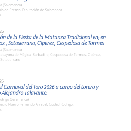
a (Salamanca)
la de Prensa. Diputación de Salamanca
h.
26
ón de la Fiesta de la Matanza Tradicional en; en
z , Sotoserrano, Ciperez, Cespedosa de Tormes
a (Salamanca)
abayona de Mógica, Barbadillo, Cespedosa de Tormes, Cipérez,
 Sotoserrano
26
l Carnaval del Toro 2026 a cargo del torero y
 Alejandro Talavante.
odrigo (Salamanca)
atro Nuevo Fernando Arrabal. Ciudad Rodrigo.
h.