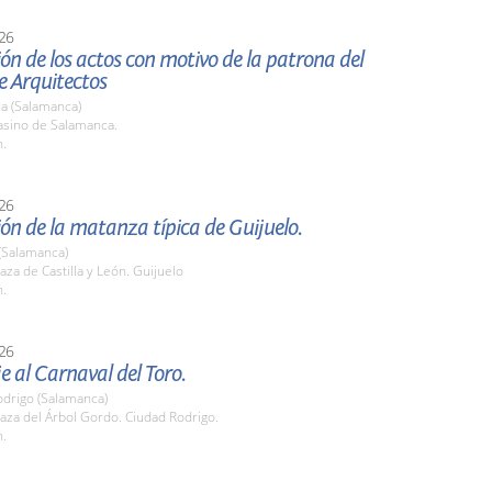
26
ón de los actos con motivo de la patrona del
e Arquitectos
a (Salamanca)
sino de Salamanca.
h.
26
ón de la matanza típica de Guijuelo.
(Salamanca)
za de Castilla y León. Guijuelo
h.
26
 al Carnaval del Toro.
odrigo (Salamanca)
aza del Árbol Gordo. Ciudad Rodrigo.
h.