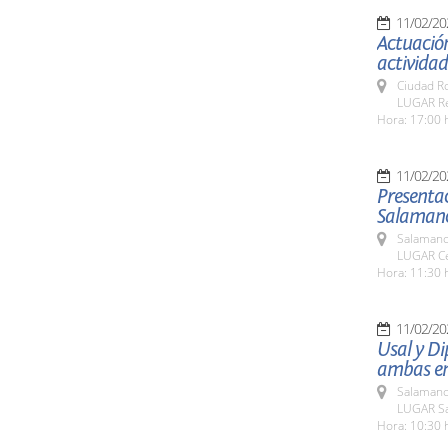
11/02/20
Actuación
actividad
Ciudad R
LUGAR Res
Hora: 17:00 
11/02/20
Presentac
Salamanca
Salamanc
LUGAR Ce
Hora: 11:30 
11/02/20
Usal y Di
ambas ent
Salamanc
LUGAR Sa
Hora: 10:30 