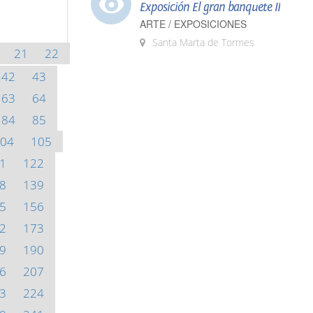
Exposición El gran banquete II
ARTE / EXPOSICIONES
Santa Marta de Tormes
21
22
42
43
63
64
84
85
04
105
1
122
8
139
5
156
2
173
9
190
6
207
3
224