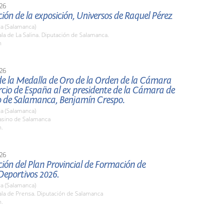
26
ión de la exposición, Universos de Raquel Pérez
a (Salamanca)
a de La Salina. Diputación de Salamanca.
h
26
de la Medalla de Oro de la Orden de la Cámara
cio de España al ex presidente de la Cámara de
 de Salamanca, Benjamín Crespo.
a (Salamanca)
sino de Salamanca
h.
26
ión del Plan Provincial de Formación de
Deportivos 2026.
a (Salamanca)
la de Prensa. Diputación de Salamanca
h.