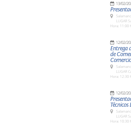
13/02/20
Presentac
Salamanc
LUGAR Sal
Hora: 11:00 
12/02/20
Entrega 
de Comer
Comercio
Salamanc
LUGAR Ca
Hora: 12:30 
12/02/20
Presentac
Técnicos 
Salamanc
LUGAR Sa
Hora: 10:30 