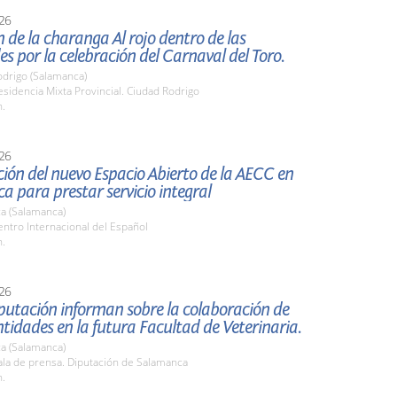
26
 de la charanga Al rojo dentro de las
es por la celebración del Carnaval del Toro.
odrigo (Salamanca)
idencia Mixta Provincial. Ciudad Rodrigo
h.
26
ión del nuevo Espacio Abierto de la AECC en
 para prestar servicio integral
a (Salamanca)
ntro Internacional del Español
h.
26
putación informan sobre la colaboración de
idades en la futura Facultad de Veterinaria.
a (Salamanca)
la de prensa. Diputación de Salamanca
h.