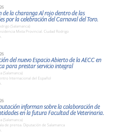
26
 de la charanga Al rojo dentro de las
es por la celebración del Carnaval del Toro.
odrigo (Salamanca)
idencia Mixta Provincial. Ciudad Rodrigo
h.
26
ión del nuevo Espacio Abierto de la AECC en
 para prestar servicio integral
a (Salamanca)
ntro Internacional del Español
h.
26
putación informan sobre la colaboración de
idades en la futura Facultad de Veterinaria.
a (Salamanca)
la de prensa. Diputación de Salamanca
h.