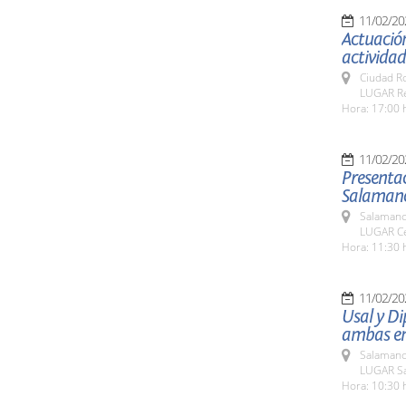
11/02/20
Actuación
actividad
Ciudad R
LUGAR Res
Hora: 17:00 
11/02/20
Presentac
Salamanca
Salamanc
LUGAR Ce
Hora: 11:30 
11/02/20
Usal y Di
ambas ent
Salamanc
LUGAR Sa
Hora: 10:30 