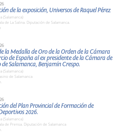
26
ión de la exposición, Universos de Raquel Pérez
a (Salamanca)
a de La Salina. Diputación de Salamanca.
h
26
de la Medalla de Oro de la Orden de la Cámara
cio de España al ex presidente de la Cámara de
 de Salamanca, Benjamín Crespo.
a (Salamanca)
sino de Salamanca
h.
26
ión del Plan Provincial de Formación de
Deportivos 2026.
a (Salamanca)
la de Prensa. Diputación de Salamanca
h.