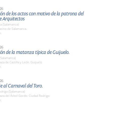
26
ón de los actos con motivo de la patrona del
e Arquitectos
a (Salamanca)
sino de Salamanca.
h.
26
ón de la matanza típica de Guijuelo.
(Salamanca)
za de Castilla y León. Guijuelo
h.
26
 al Carnaval del Toro.
odrigo (Salamanca)
aza del Árbol Gordo. Ciudad Rodrigo.
h.