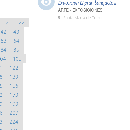
Exposición El gran banquete II
ARTE / EXPOSICIONES
Santa Marta de Tormes
21
22
42
43
63
64
84
85
04
105
1
122
8
139
5
156
2
173
9
190
6
207
3
224