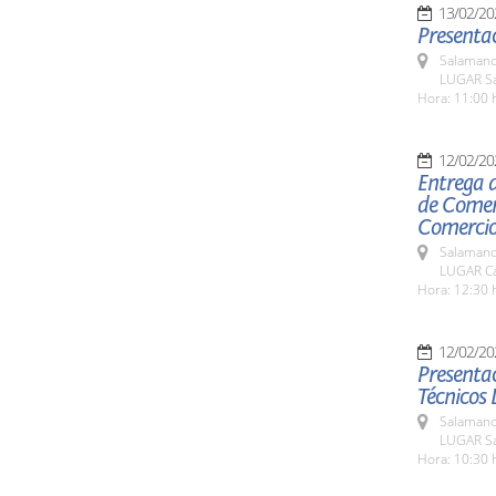
13/02/20
Presentac
Salamanc
LUGAR Sal
Hora: 11:00 
12/02/20
Entrega 
de Comer
Comercio
Salamanc
LUGAR Ca
Hora: 12:30 
12/02/20
Presentac
Técnicos 
Salamanc
LUGAR Sa
Hora: 10:30 