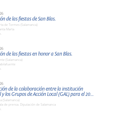
26
ón de las fiestas de San Blas.
rta de Tormes (Salamanca)
nta Marta
h.
26
ón de las fiestas en honor a San Blas.
nte (Salamanca)
bilafuente
h.
26
ión de la colaboración entre la institución
provincial y los Grupos de Acción Local (GAL) para el 2026.
a (Salamanca)
la de prensa. Diputación de Salamanca
h.