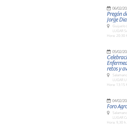
06/02/20
Pregón de
Jorge Dia
Guijuelo 
LUGAR Sal
Hora: 20:30 
05/02/20
Celebraci
Enfermeda
retos y 
Salamanc
LUGAR Un
Hora: 13:15 
04/02/20
Foro Agr
Salamanc
LUGAR Ca
Hora: 9,30 h.