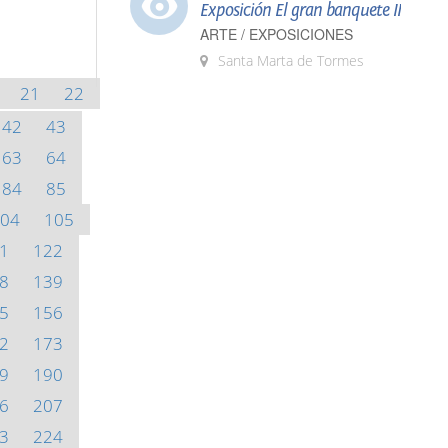
Exposición El gran banquete II
ARTE / EXPOSICIONES
Santa Marta de Tormes
21
22
42
43
63
64
84
85
04
105
1
122
8
139
5
156
2
173
9
190
6
207
3
224