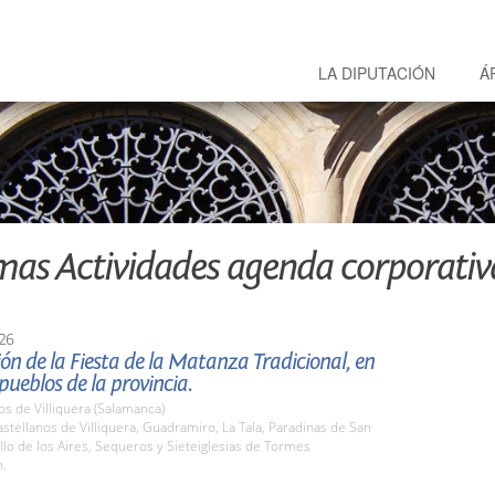
LA DIPUTACIÓN
Á
mas Actividades agenda corporativ
26
ón de la Fiesta de la Matanza Tradicional, en
 pueblos de la provincia.
os de Villiquera (Salamanca)
tellanos de Villiquera, Guadramiro, La Tala, Paradinas de San
llo de los Aires, Sequeros y Sieteiglesias de Tormes
h.