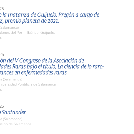
26
 la matanza de Guijuelo. Pregón a cargo de
z, premio planeta de 2021.
(Salamanca)
ones del Pernil Ibérico. Guijuelo.
h.
26
ón del V Congreso de la Asociación de
des Raras bajo el título, La ciencia de lo raro:
avances en enfermedades raras
a (Salamanca)
iversidad Pontificia de Salamanca.
h.
26
o Santander
a (Salamanca)
sino de Salamanca