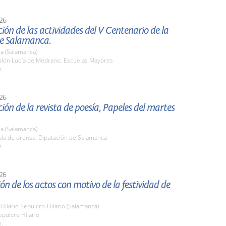
26
ión de las actividades del V Centenario de la
de Salamanca.
a (Salamanca)
lón Lucía de Medrano. Escuelas Mayores
h.
26
ión de la revista de poesía, Papeles del martes
a (Salamanca)
la de prensa. Diputación de Salamanca
h
26
ón de los actos con motivo de la festividad de
Hilario Sepulcro-Hilario (Salamanca)
pulcro Hilario
h.