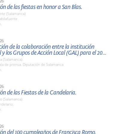
26
ón de las fiestas en honor a San Blas.
nte (Salamanca)
bilafuente
h.
26
ión de la colaboración entre la institución
provincial y los Grupos de Acción Local (GAL) para el 2026.
a (Salamanca)
la de prensa. Diputación de Salamanca
h.
26
ón de las Fiestas de la Candelaria.
io (Salamanca)
ndelario.
h.
26
ión del 100 cumpleaños de Francisca Romo.