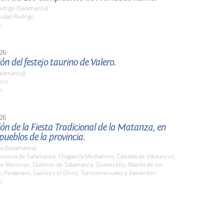
odrigo (Salamanca)
iudad Rodrigo
h.
26
ón del festejo taurino de Valero.
alamanca)
ero
h.
26
ón de la Fiesta Tradicional de la Matanza, en
 pueblos de la provincia.
a (Salamanca)
ovincia de Salamanca. Chagarcía Medianero, Calzada de Valdunciel,
de Moriscos, Doñinos de Salamanca, Gomecello, Matilla de los
o, Pelabravo, Saelices el Chico, Torresmenudas y Valverdón
h.