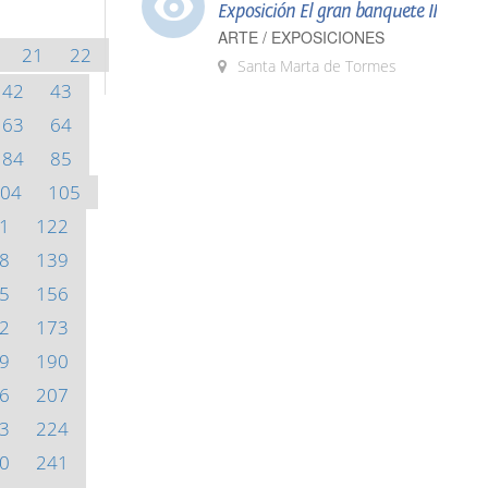
Exposición El gran banquete II
ARTE / EXPOSICIONES
21
22
Santa Marta de Tormes
42
43
63
64
84
85
04
105
1
122
8
139
5
156
2
173
9
190
6
207
3
224
0
241