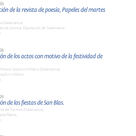
26
ión de la revista de poesía, Papeles del martes
a (Salamanca)
la de prensa. Diputación de Salamanca
h
26
ón de los actos con motivo de la festividad de
Hilario Sepulcro-Hilario (Salamanca)
pulcro Hilario
h.
26
ón de las fiestas de San Blas.
rta de Tormes (Salamanca)
nta Marta
h.