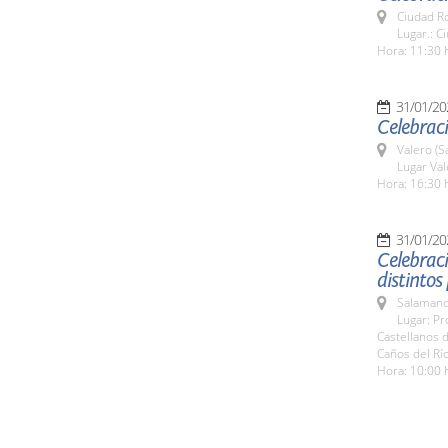
Ciudad R
Lugar.: C
Hora: 11:30 
31/01/20
Celebraci
Valero (S
Lugar Val
Hora: 16:30 
31/01/20
Celebraci
distintos
Salamanc
Lugar: Pr
Castellanos 
Caños del Rí
Hora: 10:00 