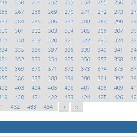
249
250
251
252
253
254
255
256
25
266
267
268
269
270
271
272
273
27
283
284
285
286
287
288
289
290
29
300
301
302
303
304
305
306
307
30
317
318
319
320
321
322
323
324
32
334
335
336
337
338
339
340
341
34
351
352
353
354
355
356
357
358
35
368
369
370
371
372
373
374
375
37
385
386
387
388
389
390
391
392
39
402
403
404
405
406
407
408
409
41
419
420
421
422
423
424
425
426
42
31
432
433
434
>
>>