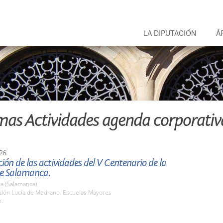
LA DIPUTACIÓN
Á
mas Actividades agenda corporativ
26
ión de las actividades del V Centenario de la
de Salamanca.
a (Salamanca)
lón Lucía de Medrano. Escuelas Mayores
h.