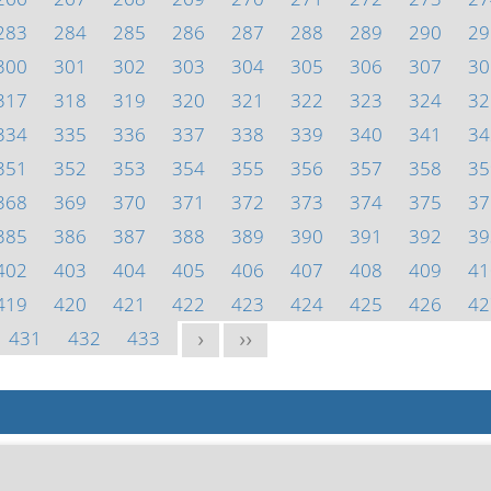
283
284
285
286
287
288
289
290
29
300
301
302
303
304
305
306
307
30
317
318
319
320
321
322
323
324
32
334
335
336
337
338
339
340
341
34
351
352
353
354
355
356
357
358
35
368
369
370
371
372
373
374
375
37
385
386
387
388
389
390
391
392
39
402
403
404
405
406
407
408
409
41
419
420
421
422
423
424
425
426
42
431
432
433
>
>>