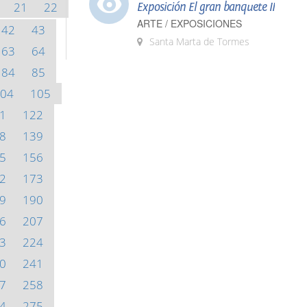
21
22
Exposición El gran banquete II
ARTE / EXPOSICIONES
42
43
Santa Marta de Tormes
63
64
84
85
04
105
1
122
8
139
5
156
2
173
9
190
6
207
3
224
0
241
7
258
4
275