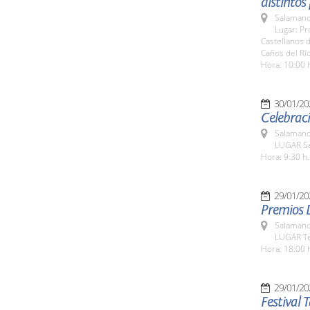
distintos
Salamanc
Lugar: Pr
Castellanos 
Caños del Rí
Hora: 10:00 
30/01/20
Celebraci
Salamanc
LUGAR Sa
Hora: 9:30 h.
29/01/20
Premios D
Salamanc
LUGAR Te
Hora: 18:00 
29/01/20
Festival 