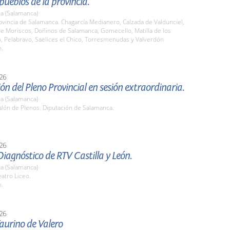
 pueblos de la provincia.
a (Salamanca)
ovincia de Salamanca. Chagarcía Medianero, Calzada de Valdunciel,
de Moriscos, Doñinos de Salamanca, Gomecello, Matilla de los
o, Pelabravo, Saelices el Chico, Torresmenudas y Valverdón
h.
26
ón del Pleno Provincial en sesión extraordinaria.
a (Salamanca)
lón de Plenos. Diputación de Salamanca.
26
iagnóstico de RTV Castilla y León.
a (Salamanca)
atro Liceo.
h.
26
Taurino de Valero