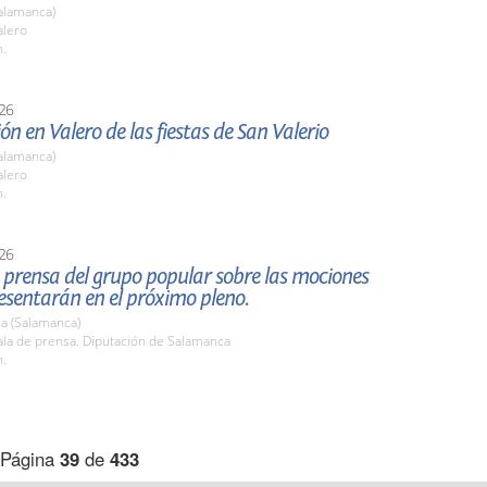
alamanca)
lero
h.
26
ón en Valero de las fiestas de San Valerio
alamanca)
lero
h.
26
prensa del grupo popular sobre las mociones
esentarán en el próximo pleno.
a (Salamanca)
la de prensa. Diputación de Salamanca
h.
Página
39
de
433