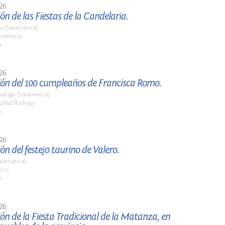
26
ón de las Fiestas de la Candelaria.
io (Salamanca)
ndelario.
h.
26
ión del 100 cumpleaños de Francisca Romo.
odrigo (Salamanca)
iudad Rodrigo
h.
26
ón del festejo taurino de Valero.
alamanca)
ero
h.
26
ón de la Fiesta Tradicional de la Matanza, en