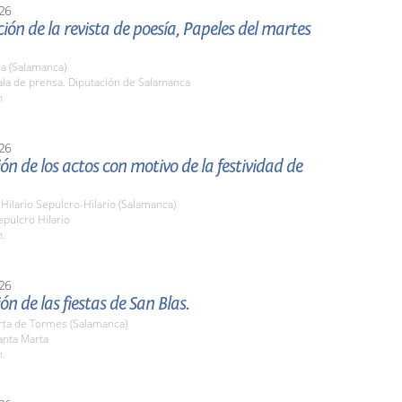
26
ión de la revista de poesía, Papeles del martes
a (Salamanca)
la de prensa. Diputación de Salamanca
h
26
ón de los actos con motivo de la festividad de
Hilario Sepulcro-Hilario (Salamanca)
pulcro Hilario
h.
26
ón de las fiestas de San Blas.
rta de Tormes (Salamanca)
nta Marta
h.