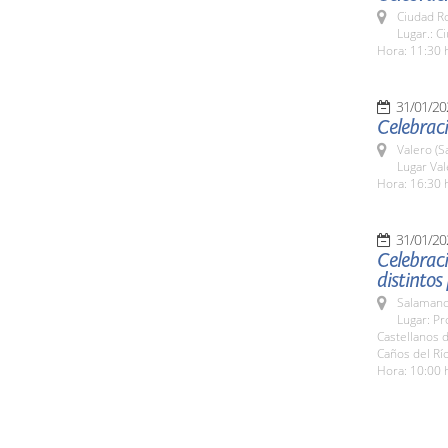
Ciudad R
Lugar.: C
Hora: 11:30 
31/01/20
Celebraci
Valero (S
Lugar Val
Hora: 16:30 
31/01/20
Celebraci
distintos
Salamanc
Lugar: Pr
Castellanos 
Caños del Rí
Hora: 10:00 