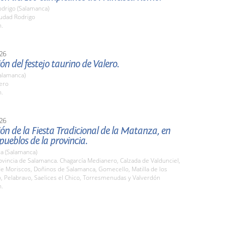
odrigo (Salamanca)
iudad Rodrigo
h.
26
ón del festejo taurino de Valero.
alamanca)
ero
h.
26
ón de la Fiesta Tradicional de la Matanza, en
 pueblos de la provincia.
a (Salamanca)
ovincia de Salamanca. Chagarcía Medianero, Calzada de Valdunciel,
de Moriscos, Doñinos de Salamanca, Gomecello, Matilla de los
o, Pelabravo, Saelices el Chico, Torresmenudas y Valverdón
h.