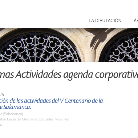
LA DIPUTACIÓN
Á
mas Actividades agenda corporativ
26
ión de las actividades del V Centenario de la
de Salamanca.
a (Salamanca)
lón Lucía de Medrano. Escuelas Mayores
h.