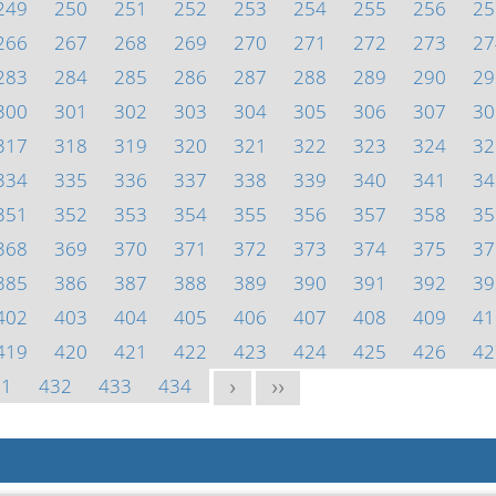
249
250
251
252
253
254
255
256
25
266
267
268
269
270
271
272
273
27
283
284
285
286
287
288
289
290
29
300
301
302
303
304
305
306
307
30
317
318
319
320
321
322
323
324
32
334
335
336
337
338
339
340
341
34
351
352
353
354
355
356
357
358
35
368
369
370
371
372
373
374
375
37
385
386
387
388
389
390
391
392
39
402
403
404
405
406
407
408
409
41
419
420
421
422
423
424
425
426
42
31
432
433
434
>
>>