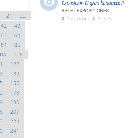
Exposición El gran banquete II
ARTE / EXPOSICIONES
21
22
Santa Marta de Tormes
42
43
63
64
84
85
04
105
1
122
8
139
5
156
2
173
9
190
6
207
3
224
0
241