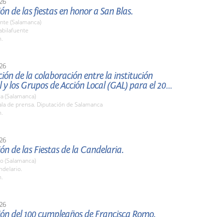
26
ón de las fiestas en honor a San Blas.
nte (Salamanca)
bilafuente
h.
26
ión de la colaboración entre la institución
provincial y los Grupos de Acción Local (GAL) para el 2026.
a (Salamanca)
la de prensa. Diputación de Salamanca
h.
26
ón de las Fiestas de la Candelaria.
io (Salamanca)
ndelario.
h.
26
ión del 100 cumpleaños de Francisca Romo.