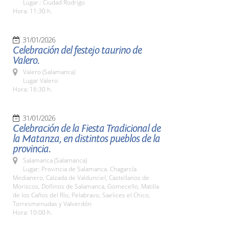
Lugar.: Ciudad Rodrigo
Hora: 11:30 h.
31/01/2026
Celebración del festejo taurino de
Valero.
Valero (Salamanca)
Lugar Valero
Hora: 16:30 h.
31/01/2026
Celebración de la Fiesta Tradicional de
la Matanza, en distintos pueblos de la
provincia.
Salamanca (Salamanca)
Lugar: Provincia de Salamanca. Chagarcía
Medianero, Calzada de Valdunciel, Castellanos de
Moriscos, Doñinos de Salamanca, Gomecello, Matilla
de los Caños del Río, Pelabravo, Saelices el Chico,
Torresmenudas y Valverdón
Hora: 10:00 h.